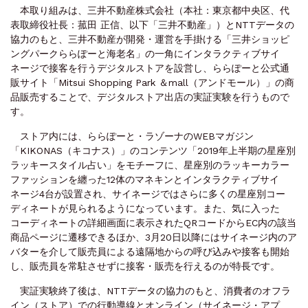
本取り組みは、三井不動産株式会社（本社：東京都中央区、代
表取締役社長：菰田 正信、以下「三井不動産」）とNTTデータの
協力のもと、三井不動産が開発・運営を手掛ける「三井ショッピ
ングパークららぽーと海老名」の一角にインタラクティブサイ
ネージで接客を行うデジタルストアを設営し、ららぽーと公式通
販サイト「Mitsui Shopping Park ＆mall（アンドモール）」の商
品販売することで、デジタルストア出店の実証実験を行うもので
す。
ストア内には、ららぽーと・ラゾーナのWEBマガジン
「KIKONAS（キコナス）」のコンテンツ「2019年上半期の星座別
ラッキースタイル占い」をモチーフに、星座別のラッキーカラー
ファッションを纏った12体のマネキンとインタラクティブサイ
ネージ4台が設置され、サイネージではさらに多くの星座別コー
ディネートが見られるようになっています。また、気に入った
コーディネートの詳細画面に表示されたQRコードからEC内の該当
商品ページに遷移できるほか、3月20日以降にはサイネージ内のア
バターを介して販売員による遠隔地からの呼び込みや接客も開始
し、販売員を常駐させずに接客・販売を行えるのが特長です。
実証実験終了後は、NTTデータの協力のもと、消費者のオフラ
イン（ストア）での行動導線とオンライン（サイネージ・アプ