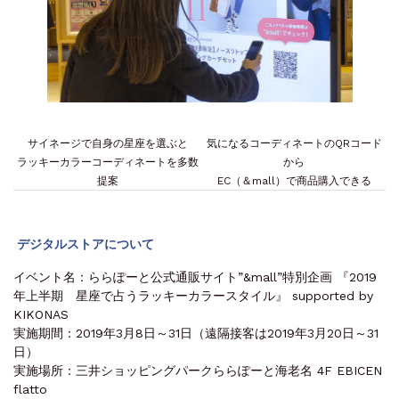
サイネージで自身の星座を選ぶと
気になるコーディネートのQRコード
ラッキーカラーコーディネートを多数
から
提案
EC（＆mall）で商品購入できる
デジタルストアについて
イベント名：ららぽーと公式通販サイト”&mall”特別企画 『2019
年上半期 星座で占うラッキーカラースタイル』 supported by
KIKONAS
実施期間：2019年3月8日～31日（遠隔接客は2019年3月20日～31
日）
実施場所：三井ショッピングパークららぽーと海老名 4F EBICEN
flatto