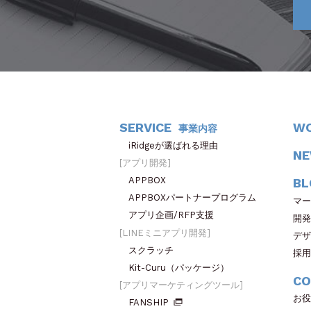
SERVICE
W
事業内容
iRidgeが選ばれる理由
N
アプリ開発
APPBOX
BL
APPBOXパートナープログラム
マー
アプリ企画/RFP支援
開発
LINEミニアプリ開発
デザ
スクラッチ
採用
Kit-Curu（パッケージ）
CO
アプリマーケティングツール
お役
FANSHIP