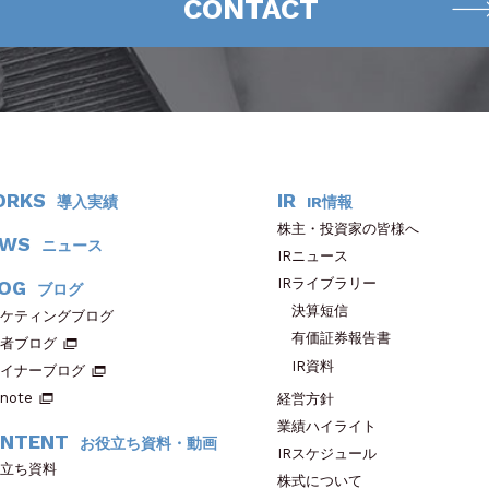
CONTACT
ORKS
IR
導入実績
IR情報
株主・投資家の皆様へ
EWS
ニュース
IRニュース
IRライブラリー
OG
ブログ
決算短信
ケティングブログ
有価証券報告書
者ブログ
IR資料
イナーブログ
note
経営方針
業績ハイライト
NTENT
お役立ち資料・動画
IRスケジュール
立ち資料
株式について