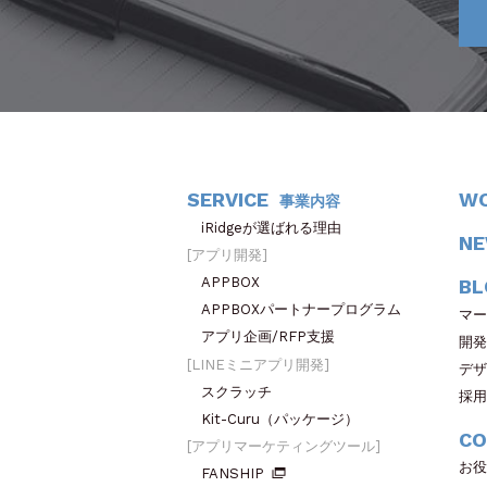
SERVICE
W
事業内容
iRidgeが選ばれる理由
N
アプリ開発
APPBOX
BL
APPBOXパートナープログラム
マー
アプリ企画/RFP支援
開発
LINEミニアプリ開発
デザ
スクラッチ
採用
Kit-Curu（パッケージ）
CO
アプリマーケティングツール
お役
FANSHIP