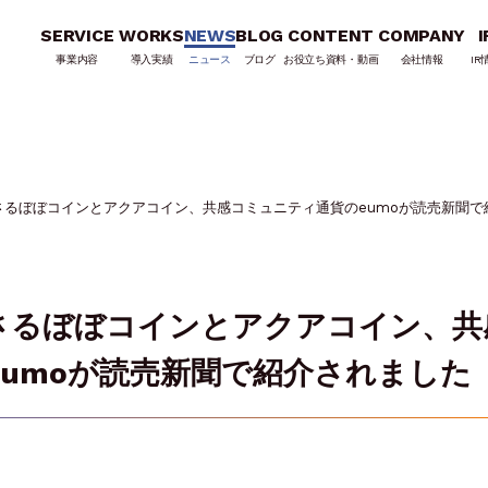
SERVICE
WORKS
NEWS
BLOG
CONTENT
COMPANY
I
事業内容
導入実績
ニュース
ブログ
お役立ち資料・動画
会社情報
IR
さるぼぼコインとアクアコイン、共感コミュニティ通貨のeumoが読売新聞で
さるぼぼコインとアクアコイン、共
umoが読売新聞で紹介されました