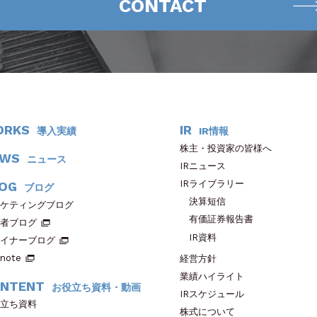
CONTACT
ORKS
IR
導入実績
IR情報
株主・投資家の皆様へ
EWS
ニュース
IRニュース
IRライブラリー
OG
ブログ
決算短信
ケティングブログ
有価証券報告書
者ブログ
IR資料
イナーブログ
note
経営方針
業績ハイライト
NTENT
お役立ち資料・動画
IRスケジュール
立ち資料
株式について