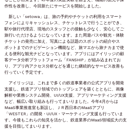
作性を改善し、今回新たにサービスを開始しました。
新しい「setowa」は、旅の予約やチケットの利用をスマート
フォンによりキャッシュレス、チケットレスで行うことができ、
駅や旅行代理店、現地のスタッフとの接触も少なく、安心してご
旅行いただけるようになっています。また周遊パスや観光・体験
チケットの発売に加え、写真による話題のスポットの紹介やス
ポットまでのナビゲーション機能など、旅マエから旅ナカまで使
える便利な観光ナビとなっています。アプリにはアイリッジの顧
客データ分析プラットフォーム「FANSHIP」が組み込まれてお
り、アプリ内アクセス分析などを通じた継続的なサービス改善も
行っていく予定です。
アイリッジは、これまで多くの鉄道事業者の公式アプリを開発
支援し、鉄道アプリ領域でのトップシェアを築くとともに、画像
解析や業務システム開発、UI/UX支援、アプリマーケティング支援
など、幅広い取り組みも行ってまいりました。今年4月からは
MaaS事業推進室も新設し、ＪＲ西日本のMaaSアプリ
「WESTER」の開発・UI/UX・マーケティング支援も行っていま
す。今後もこれらの知見を活かし、鉄道業界のMaaS領域拡大の支
援を目指してまいります。