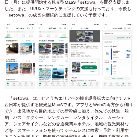
日（月）に提供開始する観光型MaaS「setowa」を開発支援しま
した。また、UI/UX・マーケティングの支援も行っており、今後も
「setowa」の成長を継続的に支援していく予定です。
「setowa」は、せとうちエリアへの観光誘客拡大に向けてＪＲ
西日本が提供する観光型MaaSです。アプリとWebの両方から利用
でき、出発地から目的地までの新幹線に加え、旅先での鉄道、船
舶、バス、タクシー、レンタカー、レンタサイクル、カーシェ
ア、シェアサイクルなどの交通機関やホテル、地域の観光素材な
どを、スマートフォンを使ってシームレスに検索・予約・利用す
ることが出来ます。昨年度の実証実験を踏まえ、機能の拡充や操