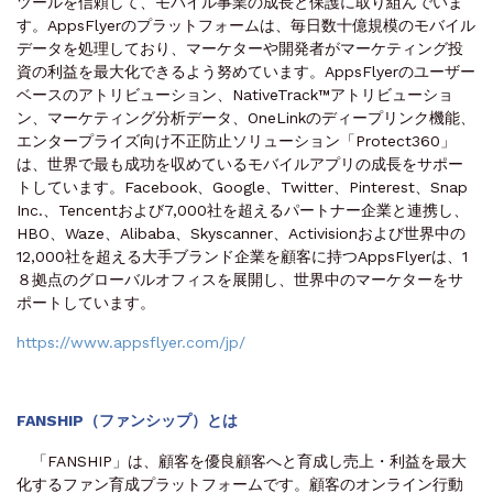
ツールを信頼して、モバイル事業の成長と保護に取り組んでいま
す。AppsFlyerのプラットフォームは、毎日数十億規模のモバイル
データを処理しており、マーケターや開発者がマーケティング投
資の利益を最大化できるよう努めています。AppsFlyerのユーザー
ベースのアトリビューション、NativeTrack™アトリビューショ
ン、マーケティング分析データ、OneLinkのディープリンク機能、
エンタープライズ向け不正防止ソリューション「Protect360」
は、世界で最も成功を収めているモバイルアプリの成長をサポー
トしています。Facebook、Google、Twitter、Pinterest、Snap
Inc.、Tencentおよび7,000社を超えるパートナー企業と連携し、
HBO、Waze、Alibaba、Skyscanner、Activisionおよび世界中の
12,000社を超える大手ブランド企業を顧客に持つAppsFlyerは、1
８拠点のグローバルオフィスを展開し、世界中のマーケターをサ
ポートしています。
https://www.appsflyer.com/jp/
FANSHIP（ファンシップ）とは
「FANSHIP」は、顧客を優良顧客へと育成し売上・利益を最大
化するファン育成プラットフォームです。顧客のオンライン行動