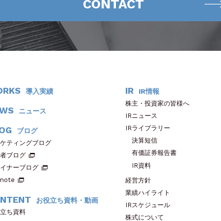
CONTACT
ORKS
IR
導入実績
IR情報
株主・投資家の皆様へ
EWS
ニュース
IRニュース
IRライブラリー
OG
ブログ
決算短信
ケティングブログ
有価証券報告書
者ブログ
IR資料
イナーブログ
note
経営方針
業績ハイライト
NTENT
お役立ち資料・動画
IRスケジュール
立ち資料
株式について