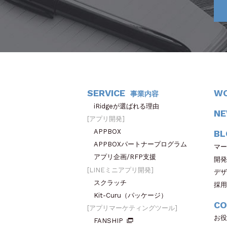
SERVICE
W
事業内容
iRidgeが選ばれる理由
N
アプリ開発
APPBOX
BL
APPBOXパートナープログラム
マー
アプリ企画/RFP支援
開発
LINEミニアプリ開発
デザ
スクラッチ
採用
Kit-Curu（パッケージ）
CO
アプリマーケティングツール
お役
FANSHIP