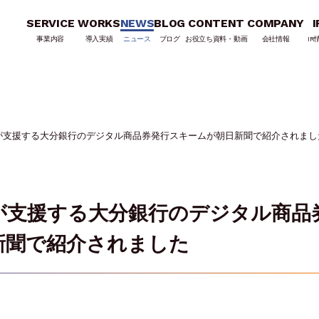
SERVICE
WORKS
NEWS
BLOG
CONTENT
COMPANY
I
事業内容
導入実績
ニュース
ブログ
お役立ち資料・動画
会社情報
IR
が支援する大分銀行のデジタル商品券発行スキームが朝日新聞で紹介されまし
が支援する大分銀行のデジタル商品
新聞で紹介されました