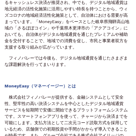
るキャッシュレス決済が推奨され、中でも、デジタル地域通貨は
地元経済の活性化施策に活用しやすい特長を持つことから、ウィ
ズコロナの地域経済活性化施策として、自治体における需要が高
まっています。「MoneyEasy」をベースとした岐阜県飛騨高山地
域の「さるぼぼコイン」や千葉県木更津市の「アクアコイン」に
おいても、自治体がデジタル地域通貨を通じたプレミアムや補助
金を交付することで、地域での消費を促し、市民と事業者双方を
支援する取り組みが広がっています。
フィノバレーでは今後も、デジタル地域通貨を通じたさまざま
な課題解決を行ってまいります。
MoneyEasy（マネーイージー）とは
株式会社フィノバレーが提供する、金融システムとして安全
性、堅牢性の高い決済システムを中心としたデジタル地域通貨
サービスを短期間で安価に開始できるプラットフォームシステム
です。スマートフォンアプリを使って、チャージから決済までを
可能にします。支払方法として二次元コード読取方式を採用して
いるため、店舗側での初期投資や手間がかからず導入できること
が特長です。また、グループ会社である株式会社アイリッジの