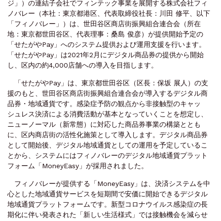
ジ」）の連結子会社でフィンテック事業を展開する株式会社フィ
ノバレー（本社：東京都港区、代表取締役社長：川田 修平、以下
「フィノバレー」）は、世田谷区商店街振興組合連合会（所在
地：東京都世田谷区、代表理事：桑島 俊彦）が提供開始予定の
「せたがやPay」へのシステム提供および運用支援を行います。
「せたがやPay」は2021年2月にデジタル商品券の提供から開始
し、区内の約4,000店舗への導入を目指します。
「せたがやPay」は、東京都世田谷区（区長：保坂 展人）の支
援のもと、世田谷区商店街振興組合連合会が導入するデジタル商
品券・地域通貨です。感染症予防の観点から非接触型のキャッ
シュレス決済による消費活動が基本となっていくことを想定し、
ニューノーマル（新常態）に対応した商品券事業の構築ととも
に、区内商店街の活性化施策として導入します。デジタル商品券
として開始後、デジタル地域通貨としての運用を予定しているこ
とから、システムにはフィノバレーのデジタル地域通貨プラット
フォーム「MoneyEasy」が採用されました。
フィノバレーが提供する「MoneyEasy」は、決済システムを中
心とした地域通貨サービスを短期間で安価に開始できるデジタル
地域通貨プラットフォームです。新型コロナウイルス感染症の長
期化に伴い発表された「新しい生活様式」では接触機会を減らせ