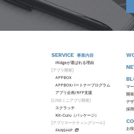
SERVICE
W
事業内容
iRidgeが選ばれる理由
N
アプリ開発
APPBOX
BL
APPBOXパートナープログラム
マー
アプリ企画/RFP支援
開発
LINEミニアプリ開発
デザ
スクラッチ
採用
Kit-Curu（パッケージ）
CO
アプリマーケティングツール
お役
FANSHIP