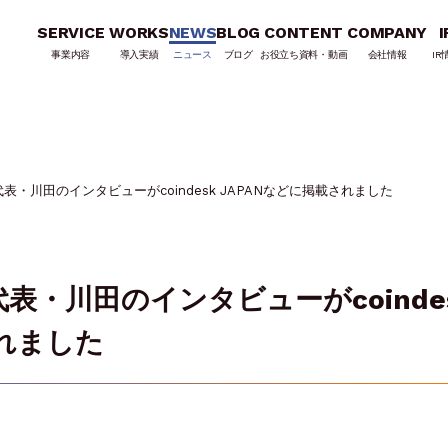
SERVICE
WORKS
NEWS
BLOG
CONTENT
COMPANY
I
事業内容
導入実績
ニュース
ブログ
お役立ち資料・動画
会社情報
IR
・川田のインタビューがcoindesk JAPANなどに掲載されました
表・川田のインタビューがcoinde
されました