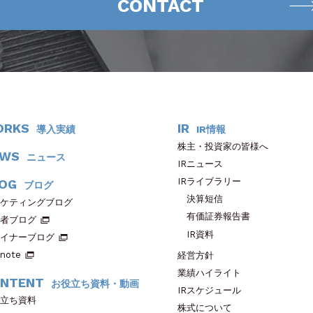
CONTACT
ORKS
IR
導入実績
IR情報
株主・投資家の皆様へ
EWS
ニュース
IRニュース
IRライブラリー
OG
ブログ
決算短信
ケティングブログ
有価証券報告書
者ブログ
IR資料
イナーブログ
note
経営方針
業績ハイライト
NTENT
お役立ち資料・動画
IRスケジュール
立ち資料
株式について