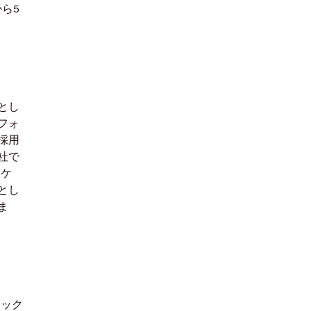
ら5
とし
フォ
採用
社で
ーケ
とし
ま
テック