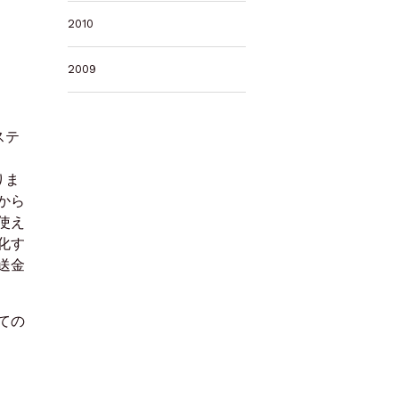
2010
2009
ステ
りま
から
使え
化す
送金
ての