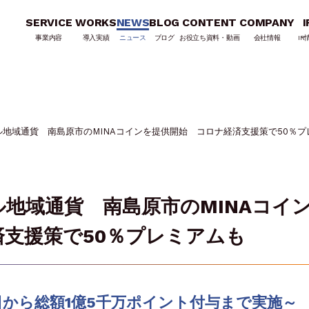
SERVICE
WORKS
NEWS
BLOG
CONTENT
COMPANY
I
事業内容
導入実績
ニュース
ブログ
お役立ち資料・動画
会社情報
IR
地域通貨 南島原市のMINAコインを提供開始 コロナ経済支援策で50％プ
地域通貨 南島原市のMINAコイ
支援策で50％プレミアムも
日から総額1億5千万ポイント付与まで実施～