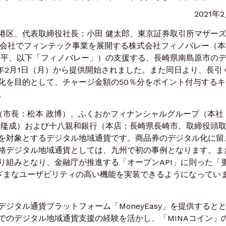
2021年
区、代表取締役社長：小田 健太郎、東京証券取引所マザー
結子会社でフィンテック事業を展開する株式会社フィノバレー（
修平、以下「フィノバレー」）の支援する、長崎県南島原市の
21年2月1日（月）から提供開始されました。また同日より、長引
化を目的として、チャージ金額の50％分をポイント付与するキ
。
（市長：松本 政博）、ふくおかフィナンシャルグループ（本社
 隆成）および十八親和銀行（本店：長崎県長崎市、取締役頭
を対象とするデジタル地域通貨です。商品券のデジタル化に留
格デジタル地域通貨としては、九州で初の事例となります。ま
り組みとなり、金融庁が推進する「オープンAPI」に則った「
まざまなユーザビリティの高い機能を実装できるようになってい
タル通貨プラットフォーム「MoneyEasy」を提供すると
でのデジタル地域通貨支援の経験を活かし、「MINAコイン」