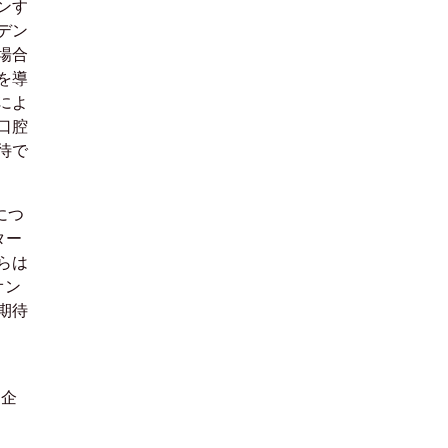
ンす
デン
場合
を導
によ
口腔
待で
につ
ター
らは
オン
期待
ス企