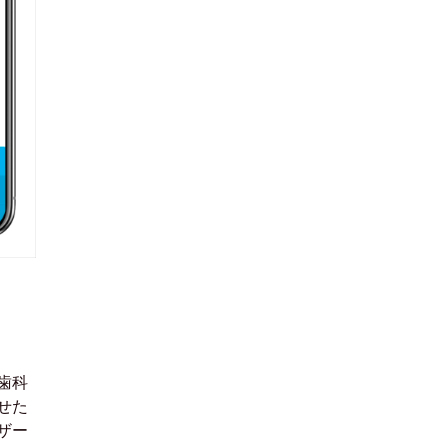
歯科
せた
ザー