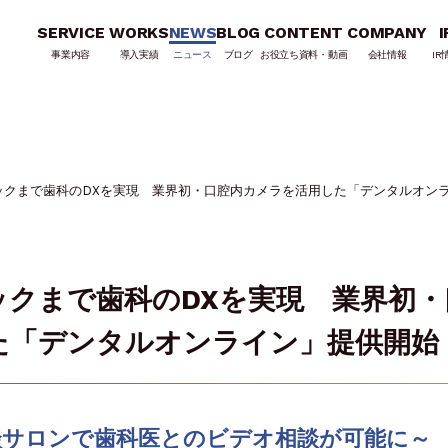
SERVICE
WORKS
NEWS
BLOG
CONTENT
COMPANY
I
事業内容
導入実績
ニュース
ブログ
お役立ち資料・動画
会社情報
IR
ックまで歯科のDXを実現 業界初・口腔内カメラを活用した「デンタルオン
ックまで歯科のDXを実現 業界初・
た「デンタルオンライン」提供開始
談サロンで歯科医とのビデオ相談が可能に～