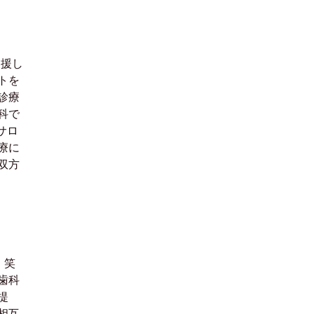
支援し
トを
診療
科で
サロ
療に
双方
 笑
歯科
提
相互