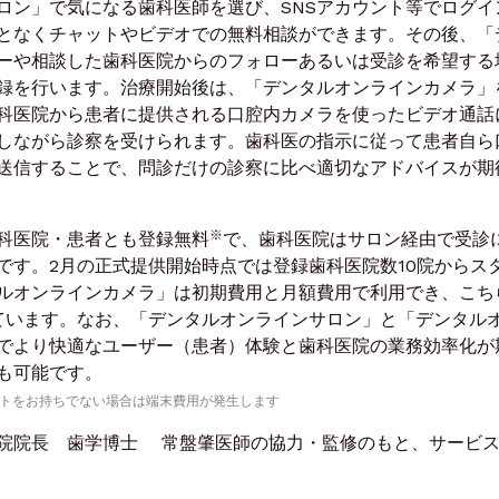
ロン」で気になる歯科医師を選び、SNSアカウント等でログイ
となくチャットやビデオでの無料相談ができます。その後、「
ーや相談した歯科医院からのフォローあるいは受診を希望する
録を行います。治療開始後は、「デンタルオンラインカメラ」
科医院から患者に提供される口腔内カメラを使ったビデオ通話
しながら診察を受けられます。歯科医の指示に従って患者自ら
送信することで、問診だけの診察に比べ適切なアドバイスが期
※
科医院・患者とも登録無料
で、歯科医院はサロン経由で受診
です。2月の正式提供開始時点では登録歯科医院数10院からス
ルオンラインカメラ」は初期費用と月額費用で利用でき、こち
ています。なお、「デンタルオンラインサロン」と「デンタル
でより快適なユーザー（患者）体験と歯科医院の業務効率化が
も可能です。
レットをお持ちでない場合は端末費用が発生します
院院長 歯学博士 常盤肇医師の協力・監修のもと、サービ