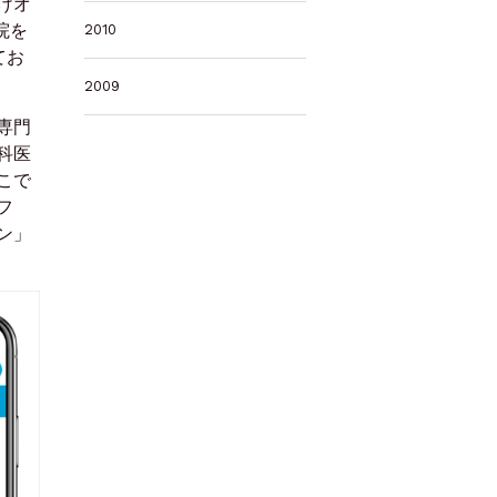
けオ
院を
2010
てお
2009
専門
科医
こで
フ
ン」