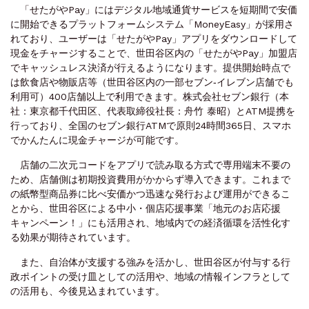
「せたがやPay」にはデジタル地域通貨サービスを短期間で安価
に開始できるプラットフォームシステム「MoneyEasy」が採用さ
れており、ユーザーは「せたがやPay」アプリをダウンロードして
現金をチャージすることで、世田谷区内の「せたがやPay」加盟店
でキャッシュレス決済が行えるようになります。提供開始時点で
は飲食店や物販店等（世田谷区内の一部セブン‐イレブン店舗でも
利用可）400店舗以上で利用できます。株式会社セブン銀行（本
社：東京都千代田区、代表取締役社長：舟竹 泰昭）とATM提携を
行っており、全国のセブン銀行ATMで原則24時間365日、スマホ
でかんたんに現金チャージが可能です。
店舗の二次元コードをアプリで読み取る方式で専用端末不要の
ため、店舗側は初期投資費用がかからず導入できます。これまで
の紙幣型商品券に比べ安価かつ迅速な発行および運用ができるこ
とから、世田谷区による中小・個店応援事業「地元のお店応援
キャンペーン！」にも活用され、地域内での経済循環を活性化す
る効果が期待されています。
また、自治体が支援する強みを活かし、世田谷区が付与する行
政ポイントの受け皿としての活用や、地域の情報インフラとして
の活用も、今後見込まれています。