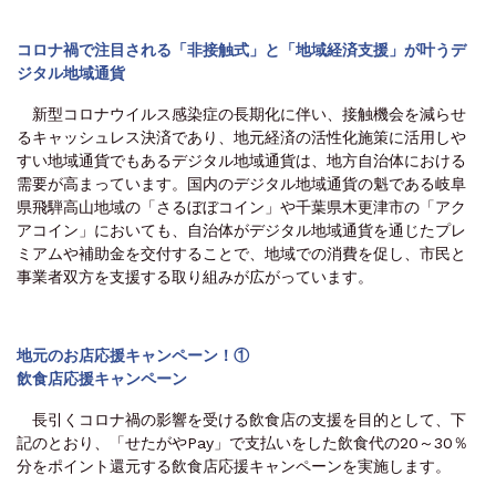
コロナ禍で注目される「非接触式」と「地域経済支援」が叶うデ
ジタル地域通貨
新型コロナウイルス感染症の長期化に伴い、接触機会を減らせ
るキャッシュレス決済であり、地元経済の活性化施策に活用しや
すい地域通貨でもあるデジタル地域通貨は、地方自治体における
需要が高まっています。国内のデジタル地域通貨の魁である岐阜
県飛騨高山地域の「さるぼぼコイン」や千葉県木更津市の「アク
アコイン」においても、自治体がデジタル地域通貨を通じたプレ
ミアムや補助金を交付することで、地域での消費を促し、市民と
事業者双方を支援する取り組みが広がっています。
地元のお店応援キャンペーン！①
飲食店応援キャンペーン
長引くコロナ禍の影響を受ける飲食店の支援を目的として、下
記のとおり、「せたがやPay」で支払いをした飲食代の20～30％
分をポイント還元する飲食店応援キャンペーンを実施します。