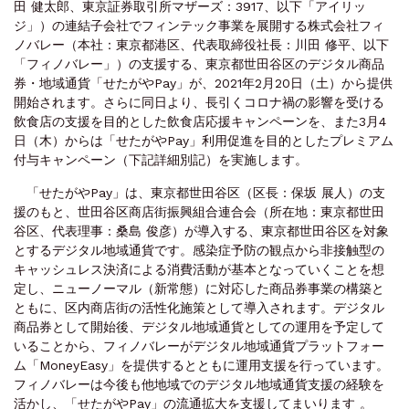
田 健太郎、東京証券取引所マザーズ：3917、以下「アイリッ
ジ」）の連結子会社でフィンテック事業を展開する株式会社フィ
ノバレー（本社：東京都港区、代表取締役社長：川田 修平、以下
「フィノバレー」）の支援する、東京都世田谷区のデジタル商品
券・地域通貨「せたがやPay」が、2021年2月20日（土）から提供
開始されます。さらに同日より、長引くコロナ禍の影響を受ける
飲食店の支援を目的とした飲食店応援キャンペーンを、また3月4
日（木）からは「せたがやPay」利用促進を目的としたプレミアム
付与キャンペーン（下記詳細別記）を実施します。
「せたがやPay」は、東京都世田谷区（区長：保坂 展人）の支
援のもと、世田谷区商店街振興組合連合会（所在地：東京都世田
谷区、代表理事：桑島 俊彦）が導入する、東京都世田谷区を対象
とするデジタル地域通貨です。感染症予防の観点から非接触型の
キャッシュレス決済による消費活動が基本となっていくことを想
定し、ニューノーマル（新常態）に対応した商品券事業の構築と
ともに、区内商店街の活性化施策として導入されます。デジタル
商品券として開始後、デジタル地域通貨としての運用を予定して
いることから、フィノバレーがデジタル地域通貨プラットフォー
ム「MoneyEasy」を提供するとともに運用支援を行っています。
フィノバレーは今後も他地域でのデジタル地域通貨支援の経験を
活かし、「せたがやPay」の流通拡大を支援してまいります 。