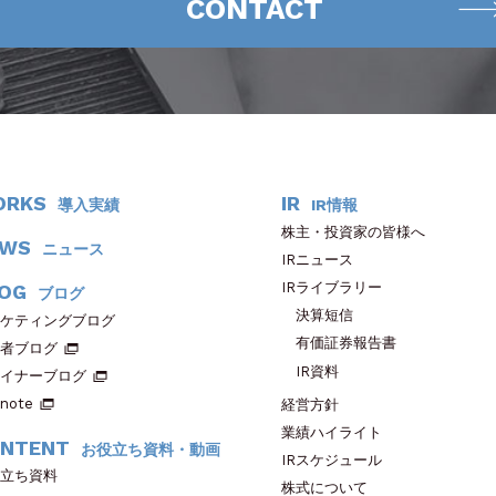
CONTACT
ORKS
IR
導入実績
IR情報
株主・投資家の皆様へ
EWS
ニュース
IRニュース
IRライブラリー
OG
ブログ
決算短信
ケティングブログ
有価証券報告書
者ブログ
IR資料
イナーブログ
note
経営方針
業績ハイライト
NTENT
お役立ち資料・動画
IRスケジュール
立ち資料
株式について