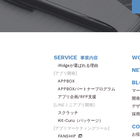
SERVICE
W
事業内容
iRidgeが選ばれる理由
N
アプリ開発
APPBOX
BL
APPBOXパートナープログラム
マー
アプリ企画/RFP支援
開発
LINEミニアプリ開発
デザ
スクラッチ
採用
Kit-Curu（パッケージ）
CO
アプリマーケティングツール
お役
FANSHIP