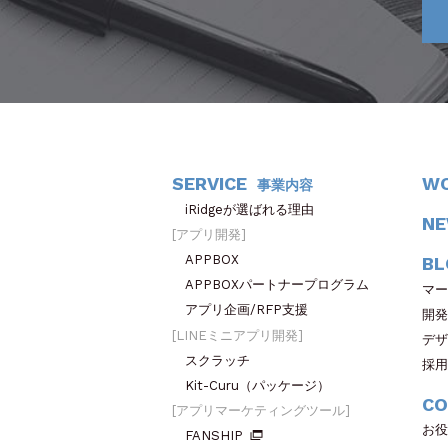
SERVICE
W
事業内容
iRidgeが選ばれる理由
N
アプリ開発
APPBOX
BL
APPBOXパートナープログラム
マー
アプリ企画/RFP支援
開発
LINEミニアプリ開発
デザ
スクラッチ
採用
Kit-Curu（パッケージ）
CO
アプリマーケティングツール
お役
FANSHIP