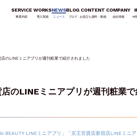
SERVICE
WORKS
NEWS
BLOG
CONTENT
COMPANY
I
事業内容
導入実績
ニュース
ブログ
お役立ち資料・動画
会社情報
IR
店のLINEミニアプリが週刊粧業で紹介されました
店のLINEミニアプリが週刊粧業で
 BEAUTY LINEミニアプリ」「京王百貨店新宿店LINEミニ