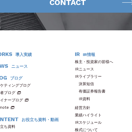
CONTACT
ORKS
IR
導入実績
IR情報
株主・投資家の皆様へ
EWS
ニュース
IRニュース
IRライブラリー
OG
ブログ
決算短信
ケティングブログ
有価証券報告書
者ブログ
IR資料
イナーブログ
note
経営方針
業績ハイライト
NTENT
お役立ち資料・動画
IRスケジュール
立ち資料
株式について