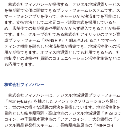
株式会社フィノバレーが提供する、デジタル地域通貨サービス
を短期間で安価に開始できるプラットフォームシステムです。ス
マートフォンアプリを使って、チャージから決済までを可能にし
ます。支払方法として二次元コード読取方式を採用しているた
め、店舗側での初期投資や手間がかからず導入できることが特長
です。また、グループ会社である株式会社アイリッジのファン育
成プラットフォーム「FANSHIP」と組み合わせることでマーケ
ティング機能を融合した決済基盤が構築でき、地域活性化への活
用が期待できます。オフィス内通貨としても利用できるため、社
内制度との連携や社員間のコミュニケーション活性化施策などに
も応用できます。
株式会社フィノバレー
株式会社フィノバレーは、デジタル地域通貨プラットフォーム
「MoneyEasy」を軸としたフィンテックソリューションを通じ
て、世の中の様々な課題の解決を目指しています。地方活性化を
目的とした岐阜県飛騨・高山地方のデジタル地域通貨「さるぼぼ
コイン」や千葉県木更津市の「アクアコイン」、大分銀行の「デ
ジタル商品券発行スキーム」、長崎県南島原市の「MINAコイ