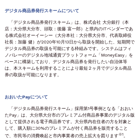
デジタル商品券発行スキームについて
「デジタル商品券発行スキーム」は、株式会社 大分銀行（本
店：大分県大分市、頭取：後藤 富一郎）と県内のITベンダーであ
る株式会社オーイーシー（大分本社：大分県大分市、代表取締役
社長：加藤 健）が2020年10月13日から取扱を開始した、短期間で
デジタル商品券の取扱を可能にする枠組みです。システムはフィ
ノバレーのデジタル地域通貨プラットフォーム「MoneyEasy」を
ベースに構築しており、デジタル商品券を発行したい自治体等
は、本スキームを利用することにより最短２ヶ月でデジタル商品
券の取扱が可能になります。
おおいたPayについて
「デジタル商品券発行スキーム」採用第1号事例となる「おおい
たPay」は、大分県大分市のプレミアム付商品券事業のデジタル版
として提供される電子商品券です。大分県内在住者の方を対象と
して、購入額に30%のプレミアムが付く商品券を販売すること
※1
で、市民等の消費喚起と市内事業者の売上拡大を図ります
。