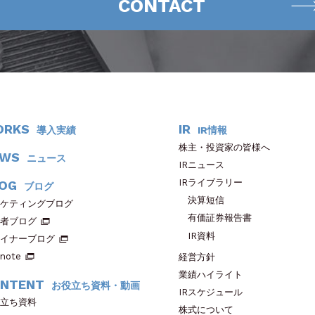
CONTACT
ORKS
IR
導入実績
IR情報
株主・投資家の皆様へ
EWS
ニュース
IRニュース
IRライブラリー
OG
ブログ
決算短信
ケティングブログ
有価証券報告書
者ブログ
IR資料
イナーブログ
note
経営方針
業績ハイライト
NTENT
お役立ち資料・動画
IRスケジュール
立ち資料
株式について