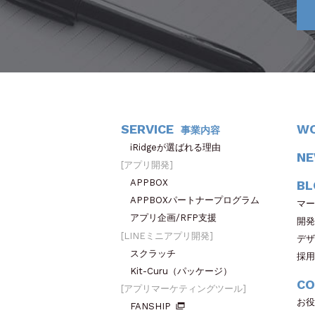
SERVICE
W
事業内容
iRidgeが選ばれる理由
N
アプリ開発
APPBOX
BL
APPBOXパートナープログラム
マー
アプリ企画/RFP支援
開発
LINEミニアプリ開発
デザ
スクラッチ
採用
Kit-Curu（パッケージ）
CO
アプリマーケティングツール
お役
FANSHIP