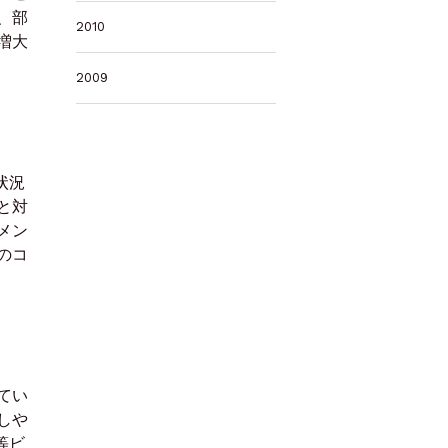
、部
2010
増大
2009
状況
と対
メン
のコ
てい
しや
等ビ