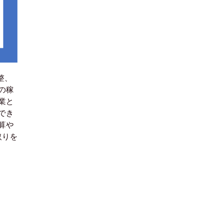
整、
の稼
業と
でき
算や
取りを