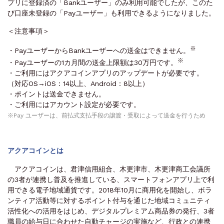
プリに登録済の「Bankユーザー」のみ利用可能でしたが、このた
び口座未登録の「Payユーザー」も利用できるようになりました。
＜注意事項＞
※
・PayユーザーからBankユーザーへの送金はできません。
※
・Payユーザーの1カ月間の送金上限額は30万円です。
・ご利用にはアクアコインアプリのアップデートが必要です。
（対応OS→iOS：14以上、Android：8以上）
・ポイントは送金できません。
・ご利用にはアカウント設定が必要です。
※Pay ユーザーは、前払式支払手段の譲渡・受取によって送金を行うため
アクアコインとは
アクアコインは、君津信用組合、木更津市、木更津商工会議所
の3者が連携し普及を推進している、スマートフォンアプリ上で利
用できる電子地域通貨です。2018年10月に商用化を開始し、ボラ
ンティア活動等に対するポイント付与を通じた地域コミュニティ
活性化への活用をはじめ、デジタルプレミアム商品券の発行、3者
職員の給与日に合わせた自動チャージの実施など、行政との連携