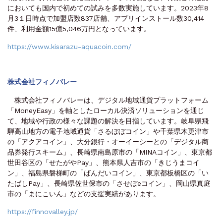
においても国内で初めての試みを多数実施しています。2023年8
月3１日時点で加盟店数837店舗、アプリインストール数30,414
件、利用金額15億5,046万円となっています。
https://www.kisarazu-aquacoin.com/
株式会社フィノバレー
株式会社フィノバレーは、デジタル地域通貨プラットフォーム
「MoneyEasy」を軸としたローカル決済ソリューションを通じ
て、地域や行政の様々な課題の解決を目指しています。岐阜県飛
騨高山地方の電子地域通貨「さるぼぼコイン」や千葉県木更津市
の「アクアコイン」、大分銀行・オーイーシーとの「デジタル商
品券発行スキーム」、長崎県南島原市の「MINAコイン」、東京都
世田谷区の「せたがやPay」、熊本県人吉市の「きじうまコイ
ン」、福島県磐梯町の「ばんだいコイン」、東京都板橋区の「い
たばしPay」、長崎県佐世保市の「させぼeコイン」、岡山県真庭
市の「まにこいん」などの支援実績があります。
https://finnovalley.jp/