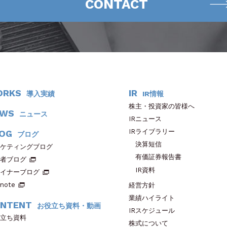
CONTACT
ORKS
IR
導入実績
IR情報
株主・投資家の皆様へ
EWS
ニュース
IRニュース
IRライブラリー
OG
ブログ
決算短信
ケティングブログ
有価証券報告書
者ブログ
IR資料
イナーブログ
note
経営方針
業績ハイライト
NTENT
お役立ち資料・動画
IRスケジュール
立ち資料
株式について