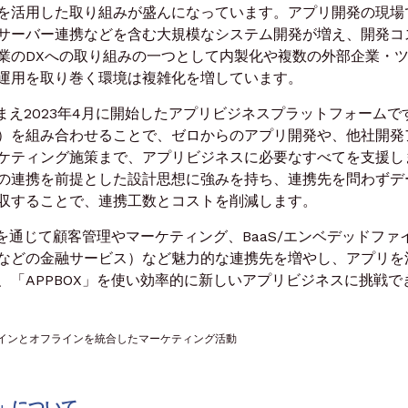
を活用した取り組みが盛んになっています。アプリ開発の現場
サーバー連携などを含む大規模なシステム開発が増え、開発コ
業のDXへの取り組みの一つとして内製化や複数の外部企業・
運用を取り巻く環境は複雑化を増しています。
まえ2023年4月に開始したアプリビジネスプラットフォームで
）を組み合わせることで、ゼロからのアプリ開発や、他社開発
ケティング施策まで、アプリビジネスに必要なすべてを支援し
の連携を前提とした設計思想に強みを持ち、連携先を問わずデ
収することで、連携工数とコストを削減します。
を通じて顧客管理やマーケティング、BaaS/エンベデッドファ
などの金融サービス）など魅力的な連携先を増やし、アプリを
「APPBOX」を使い効率的に新しいアプリビジネスに挑戦で
ne）：オンラインとオフラインを統合したマーケティング活動
ム」について