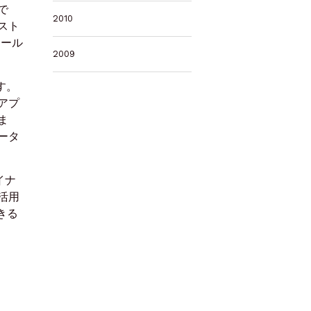
で
2010
スト
ツール
2009
す。
アプ
ま
ータ
イナ
活用
きる