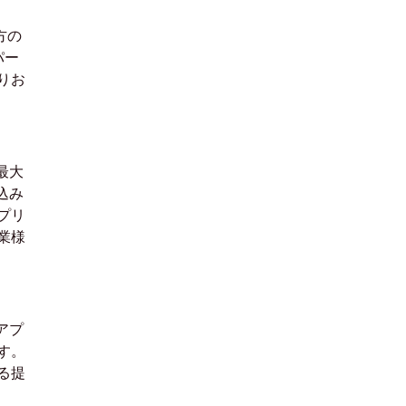
方の
パー
りお
最大
込み
プリ
業様
アプ
す。
る提