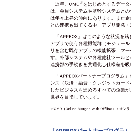
※
近年、OMO
をはじめとするデータ
は、会員システムや基幹システムとの
は年々上昇の傾向にあります。また企
との連携も出てくる中、アプリ開発・
「APPBOX」はこのような状況を踏
アプリで使う各種機能群（モジュール
リを含む既存アプリの機能拡張、マー
す。外部システムや各種他社ツールと
連携部の手続きを共通化し仕様差を吸
「APPBOXパートナープログラム」
ンス（決済・融資・クレジットカード
したビジネスを進めるすべての企業が、
世界を目指しています。
※OMO（Online Merges with Offli
「APPBOXパートナープログラ