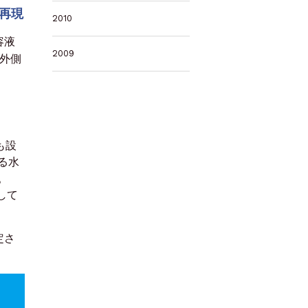
再現
2010
容液
2009
外側
も設
る水
。
して
定さ