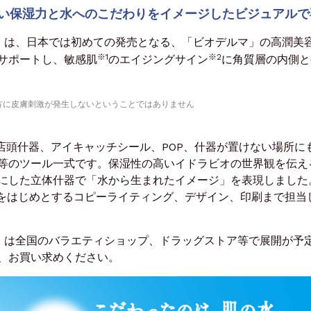
高い保湿力と水へのこだわりをイメージしたビジュアルで
」は、日本では初めての発売となる、「ビオデルマ」の高潤美
※1
※2
サポートし、敏感肌
のエイジングサイン
に角質層の内側と
方に皮膚刺激が発生しないということではありません
店頭什器、アイキャッチシール、POP、什器が置けない場所に
等のツール一式です。保湿性の高いイドラビオの世界観を伝え
にした立体什器で「水から生まれたイメージ」を表現しました
”をはじめとするコピーライティング、デザイン、印刷まで担当
」は全国のバラエティショップ、ドラッグストア等で展開が予
、お買い求めください。