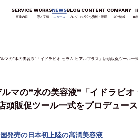
SERVICE
WORKS
NEWS
BLOG
CONTENT
COMPANY
I
事業内容
導入実績
ニュース
ブログ
お役立ち資料・動画
会社情報
IR
オデルマの”水の美容液”「イドラビオ セラム ヒアルプラス」店頭販促ツール一
デルマの”水の美容液”「イドラビオ
」店頭販促ツール一式をプロデュース
全国発売の日本初上陸の高潤美容液