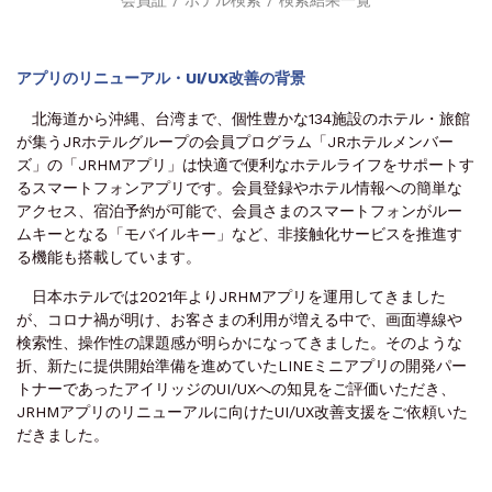
アプリのリニューアル・UI/UX改善の背景
北海道から沖縄、台湾まで、個性豊かな134施設のホテル・旅館
が集うJRホテルグループの会員プログラム「JRホテルメンバー
ズ」の「JRHMアプリ」は快適で便利なホテルライフをサポートす
るスマートフォンアプリです。会員登録やホテル情報への簡単な
アクセス、宿泊予約が可能で、会員さまのスマートフォンがルー
ムキーとなる「モバイルキー」など、非接触化サービスを推進す
る機能も搭載しています。
日本ホテルでは2021年よりJRHMアプリを運用してきました
が、コロナ禍が明け、お客さまの利用が増える中で、画面導線や
検索性、操作性の課題感が明らかになってきました。そのような
折、新たに提供開始準備を進めていたLINEミニアプリの開発パー
トナーであったアイリッジのUI/UXへの知見をご評価いただき、
JRHMアプリのリニューアルに向けたUI/UX改善支援をご依頼いた
だきました。