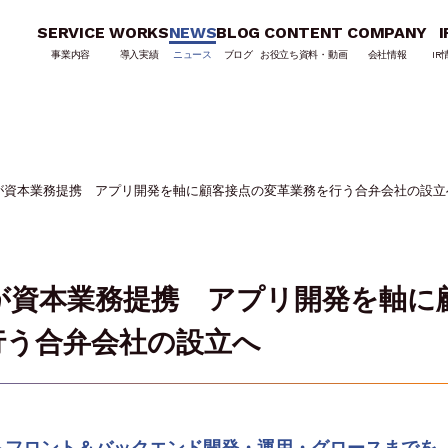
SERVICE
WORKS
NEWS
BLOG
CONTENT
COMPANY
I
事業内容
導入実績
ニュース
ブログ
お役立ち資料・動画
会社情報
IR
が資本業務提携 アプリ開発を軸に顧客接点の変革業務を行う合弁会社の設立
が資本業務提携 アプリ開発を軸に
行う合弁会社の設立へ
らフロント＆バックエンド開発・運用・グロースまでを