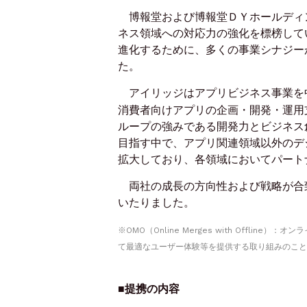
博報堂および博報堂ＤＹホールディ
ネス領域への対応力の強化を標榜して
進化するために、多くの事業シナジー
た。
アイリッジはアプリビジネス事業を
消費者向けアプリの企画・開発・運用
ループの強みである開発力とビジネス創出力を
目指す中で、アプリ関連領域以外のデ
拡大しており、各領域においてパート
両社の成長の方向性および戦略が合
いたりました。
※OMO（Online Merges with Off
て最適なユーザー体験等を提供する取り組みのこと
■提携の内容