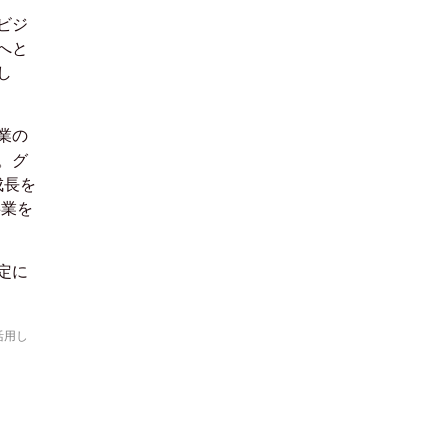
ビジ
へと
し
業の
。グ
成長を
事業を
定に
活用し