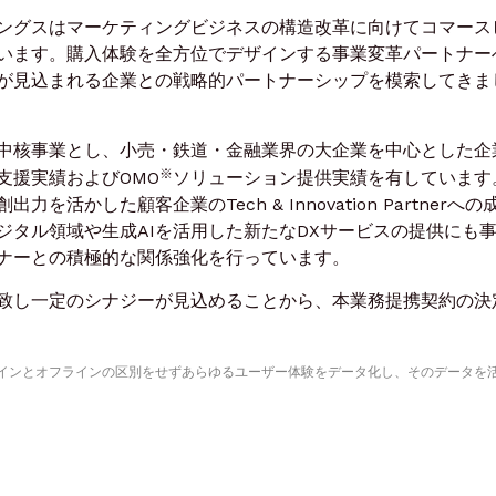
ングスはマーケティングビジネスの構造改革に向けてコマース
います。購入体験を全方位でデザインする事業変革パートナー
が見込まれる企業との戦略的パートナーシップを模索してきま
中核事業とし、小売・鉄道・金融業界の大企業を中心とした企
※
支援実績およびOMO
ソリューション提供実績を有しています
活かした顧客企業のTech & Innovation Partnerへの
ジタル領域や生成AIを活用した新たなDXサービスの提供にも
ナーとの積極的な関係強化を行っています。
致し一定のシナジーが見込めることから、本業務提携契約の決
line）：オンラインとオフラインの区別をせずあらゆるユーザー体験をデータ化し、そのデータを