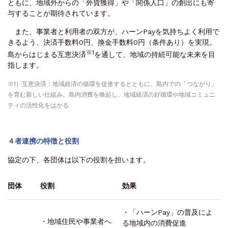
ともに、地域外からの「外貨獲得」や「関係人口」の創出にも寄
与することが期待されています。
また、事業者と利用者の双方が、ハーンPayを気持ちよく利用で
きるよう、決済手数料0円、換金手数料0円（条件あり）を実現。
※1
島からはじまる互恵決済
を通して、地域の持続可能な未来を目
指します。
※1）互恵決済：地域経済の循環を促進するとともに、島内での「つながり」
を育む新しい仕組み。島内消費を喚起し、地域経済の好循環や地域コミュニ
ティの活性化をはかる
４者連携の特徴と役割
協定の下、各団体は以下の役割を担います。
団体
役割
効果
・「ハーンPay」の普及によ
・地域住民や事業者へ
る地域内の消費促進