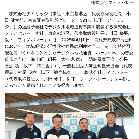
株式会社フィノバレー
株式会社アイリッジ（本社：東京都港区、代表取締役社長：小
田 健太郎、東京証券取引所グロース：3917、以下「アイリッ
ジ」）の連結子会社でデジタル地域通貨事業を展開する株式会社
フィノバレー（本社：東京都港区、代表取締役社長：川田 修平、
以下「フィノバレー」）は、2025年4月11日、島根県隠岐郡海士町
において、地域経済の活性化や住民の利便性向上、そして持続可
能な島づくりを目的としたデジタル地域通貨「ハーンPay」の普及
促進に向け、海士町（町長：大江 和彦）、隠岐國商工会（会長：
石倉 功、以下「商工会」）、一般社団法人海士町観光協会（代表
理事：村尾 茂樹、以下「観光協会」）、株式会社フィノバレー
（代表取締役社長：川田 修平、以下「フィノバレー」）の4者に
よる協定が締結されたことを発表します。