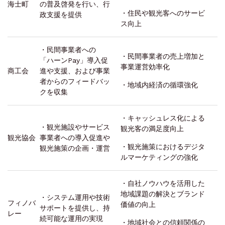
海士町
の普及啓発を行い、行
・住民や観光客へのサービ
政支援を提供
ス向上
・民間事業者への
・民間事業者の売上増加と
「ハーンPay」導入促
事業運営効率化
商工会
進や支援、および事業
者からのフィードバッ
・地域内経済の循環強化
クを収集
・キャッシュレス化による
・観光施設やサービス
観光客の満足度向上
観光協会
事業者への導入促進や
・観光施策におけるデジタ
観光施策の企画・運営
ルマーケティングの強化
・自社ノウハウを活用した
地域課題の解決とブランド
・システム運用や技術
フィノバ
価値の向上
サポートを提供し、持
レー
続可能な運用の実現
・地域社会との信頼関係の