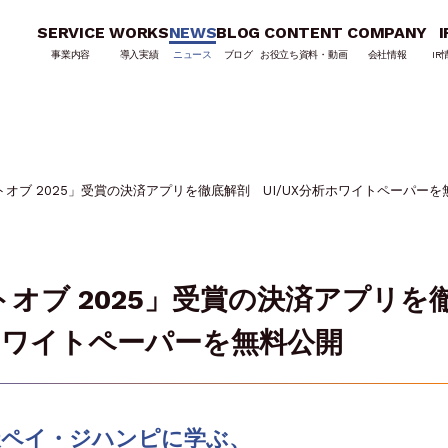
SERVICE
WORKS
NEWS
BLOG
CONTENT
COMPANY
I
事業内容
導入実績
ニュース
ブログ
お役立ち資料・動画
会社情報
IR
y ベストオブ 2025」受賞の決済アプリを徹底解剖 UI/UX分析ホワイトペーパー
 ベストオブ 2025」受賞の決済アプリを
析ホワイトペーパーを無料公開
天ペイ・ジハンピに学ぶ、