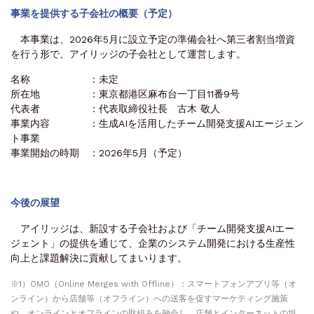
事業を提供する子会社の概要（予定）
本事業は、2026年5月に設立予定の準備会社へ第三者割当増資
を行う形で、アイリッジの子会社として運営します。
名称 ：未定
所在地 ：東京都港区麻布台一丁目11番9号
代表者 ：代表取締役社長 古木 敬人
事業内容 ：生成AIを活用したチーム開発支援AIエージェン
ト事業
事業開始の時期 ：2026年5月（予定）
今後の展望
アイリッジは、新設する子会社および「チーム開発支援AIエー
ジェント」の提供を通じて、企業のシステム開発における生産性
向上と課題解決に貢献してまいります。
※1）OMO（Online Merges with Offline）：スマートフォンアプリ等（オ
ンライン）から店舗等（オフライン）への送客を促すマーケティング施策
や、オンラインとオフラインの取組みを融合し、店舗とインターネットの垣