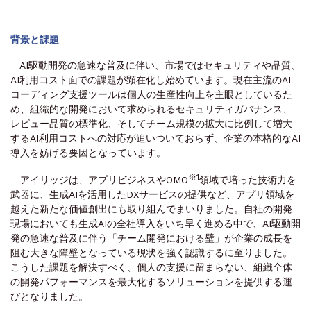
背景と課題
AI駆動開発の急速な普及に伴い、市場ではセキュリティや品質、
AI利用コスト面での課題が顕在化し始めています。現在主流のAI
コーディング支援ツールは個人の生産性向上を主眼としているた
め、組織的な開発において求められるセキュリティガバナンス、
レビュー品質の標準化、そしてチーム規模の拡大に比例して増大
するAI利用コストへの対応が追いついておらず、企業の本格的なAI
導入を妨げる要因となっています。
※1
アイリッジは、アプリビジネスやOMO
領域で培った技術力を
武器に、生成AIを活用したDXサービスの提供など、アプリ領域を
越えた新たな価値創出にも取り組んでまいりました。自社の開発
現場においても生成AIの全社導入をいち早く進める中で、AI駆動開
発の急速な普及に伴う「チーム開発における壁」が企業の成長を
阻む大きな障壁となっている現状を強く認識するに至りました。
こうした課題を解決すべく、個人の支援に留まらない、組織全体
の開発パフォーマンスを最大化するソリューションを提供する運
びとなりました。