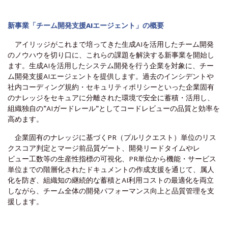
新事業「チーム開発支援AIエージェント」の概要
アイリッジがこれまで培ってきた生成AIを活用したチーム開発
のノウハウを切り口に、これらの課題を解決する新事業を開始し
ます。生成AIを活用したシステム開発を行う企業を対象に、チー
ム開発支援AIエージェントを提供します。過去のインシデントや
社内コーディング規約・セキュリティポリシーといった企業固有
のナレッジをセキュアに分離された環境で安全に蓄積・活用し、
組織独自の”AIガードレール”としてコードレビューの品質と効率を
高めます。
企業固有のナレッジに基づくPR（プルリクエスト）単位のリス
クスコア判定とマージ前品質ゲート、開発リードタイムやレ
ビュー工数等の生産性指標の可視化、PR単位から機能・サービス
単位までの階層化されたドキュメントの作成支援を通じて、属人
化を防ぎ、組織知の継続的な蓄積とAI利用コストの最適化を両立
しながら、チーム全体の開発パフォーマンス向上と品質管理を支
援します。