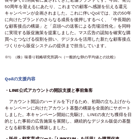
50周年を迎えるにあたり、これまでの顧客へ感謝を伝える還元
キャンペーンが企画されました。これに伴いQoilでは、次の50年
に向けたブランドのさらなる成長を後押しするべく、「中長期的
な顧客接点の構築」と「店頭への送客による売場活性化」を同時
に実現する販促施策を提案しました。マス広告の認知を確実な購
買へとつなげる役割を担い、デジタルを活用した新たな顧客接点
づくりから販促システムの提供まで担当しています。
※1）（株）味香り戦略研究所調べ（一般的な卵の平均値との比較）
Qoilの支援内容
・LINE公式アカウントの開設支援と事前集客
アカウント開設のハードルを下げるため、初期の立ち上げから
キャンペーンに向けたアカウント基盤の構築を全面的にサポート
しました。本キャンペーン開始に先駆け、LINEの友だち獲得を目
的とした事前の広告施策を展開し、継続的なデジタル販促の基盤
となる顧客接点を構築しました。
・販促・顧客育成ツール「LINKFUN」を活用した購買促進