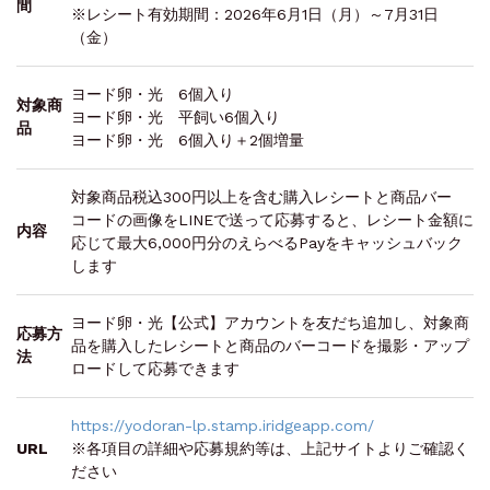
間
※レシート有効期間：2026年6月1日（月）～7月31日
（金）
ヨード卵・光 6個入り
対象商
ヨード卵・光 平飼い6個入り
品
ヨード卵・光 6個入り＋2個増量
対象商品税込300円以上を含む購入レシートと商品バー
コードの画像をLINEで送って応募すると、レシート金額に
内容
応じて最大6,000円分のえらべるPayをキャッシュバック
します
ヨード卵・光【公式】アカウントを友だち追加し、対象商
応募方
品を購入したレシートと商品のバーコードを撮影・アップ
法
ロードして応募できます
https://yodoran-lp.stamp.iridgeapp.com/
URL
※各項目の詳細や応募規約等は、上記サイトよりご確認く
ださい