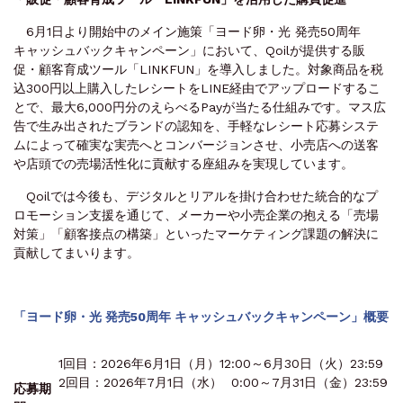
6月1日より開始中のメイン施策「ヨード卵・光 発売50周年
キャッシュバックキャンペーン」において、Qoilが提供する販
促・顧客育成ツール「LINKFUN」を導入しました。対象商品を税
込300円以上購入したレシートをLINE経由でアップロードするこ
とで、最大6,000円分のえらべるPayが当たる仕組みです。マス広
告で生み出されたブランドの認知を、手軽なレシート応募システ
ムによって確実な実売へとコンバージョンさせ、小売店への送客
や店頭での売場活性化に貢献する座組みを実現しています。
Qoilでは今後も、デジタルとリアルを掛け合わせた統合的なプ
ロモーション支援を通じて、メーカーや小売企業の抱える「売場
対策」「顧客接点の構築」といったマーケティング課題の解決に
貢献してまいります。
「ヨード卵・光 発売50周年 キャッシュバックキャンペーン」概要
1回目：2026年6月1日（月）12:00～6月30日（火）23:59
2回目：2026年7月1日（水） 0:00～7月31日（金）23:59
応募期