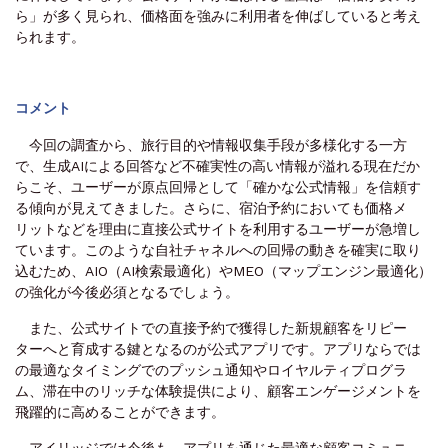
ら」が多く見られ、価格面を強みに利用者を伸ばしていると考え
られます。
コメント
今回の調査から、旅行目的や情報収集手段が多様化する一方
で、生成AIによる回答など不確実性の高い情報が溢れる現在だか
らこそ、ユーザーが原点回帰として「確かな公式情報」を信頼す
る傾向が見えてきました。さらに、宿泊予約においても価格メ
リットなどを理由に直接公式サイトを利用するユーザーが急増し
ています。このような自社チャネルへの回帰の動きを確実に取り
込むため、AIO（AI検索最適化）やMEO（マップエンジン最適化）
の強化が今後必須となるでしょう。
また、公式サイトでの直接予約で獲得した新規顧客をリピー
ターへと育成する鍵となるのが公式アプリです。アプリならでは
の最適なタイミングでのプッシュ通知やロイヤルティプログラ
ム、滞在中のリッチな体験提供により、顧客エンゲージメントを
飛躍的に高めることができます。
アイリッジでは今後も、アプリを通じた最適な顧客コミュニ