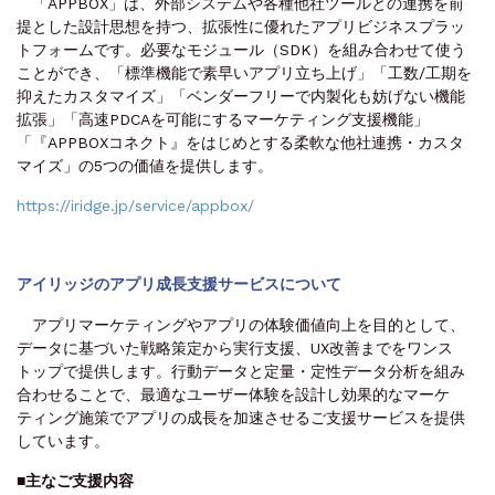
「APPBOX」は、外部システムや各種他社ツールとの連携を前
提とした設計思想を持つ、拡張性に優れたアプリビジネスプラッ
トフォームです。必要なモジュール（SDK）を組み合わせて使う
ことができ、「標準機能で素早いアプリ立ち上げ」「工数/工期を
抑えたカスタマイズ」「ベンダーフリーで内製化も妨げない機能
拡張」「高速PDCAを可能にするマーケティング支援機能」
「『APPBOXコネクト』をはじめとする柔軟な他社連携・カスタ
マイズ」の5つの価値を提供します。
https://iridge.jp/service/appbox/
アイリッジのアプリ成長支援サービスについて
アプリマーケティングやアプリの体験価値向上を目的として、
データに基づいた戦略策定から実行支援、UX改善までをワンス
トップで提供します。行動データと定量・定性データ分析を組み
合わせることで、最適なユーザー体験を設計し効果的なマーケ
ティング施策でアプリの成長を加速させるご支援サービスを提供
しています。
■
主なご支援内容