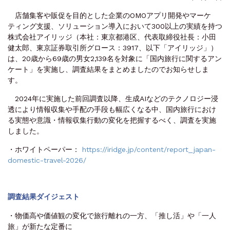
店舗集客や販促を目的とした企業のOMOアプリ開発やマーケ
ティング支援、ソリューション導入において300以上の実績を持つ
株式会社アイリッジ（本社：東京都港区、代表取締役社長：小田
健太郎、東京証券取引所グロース：3917、以下「アイリッジ」）
は、20歳から69歳の男女2,139名を対象に「国内旅行に関するアン
ケート」を実施し、調査結果をまとめましたのでお知らせしま
す。
2024年に実施した前回調査以降、生成AIなどのテクノロジー浸
透により情報収集や手配の手段も幅広くなる中、国内旅行におけ
る実態や意識・情報収集行動の変化を把握するべく、調査を実施
しました。
・ホワイトペーパー：
https://iridge.jp/content/report_japan-
domestic-travel-2026/
調査結果ダイジェスト
・物価高や価値観の変化で旅行離れの一方、「推し活」や「一人
旅」が新たな定番に