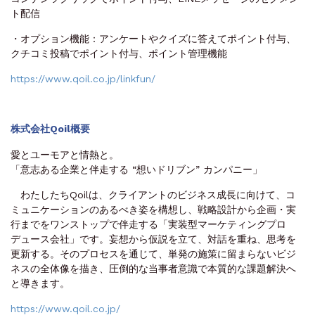
ト配信
・オプション機能：アンケートやクイズに答えてポイント付与、
クチコミ投稿でポイント付与、ポイント管理機能
https://www.qoil.co.jp/linkfun/
株式会社Qoil概要
愛とユーモアと情熱と。
「意志ある企業と伴走する “想いドリブン” カンパニー」
わたしたちQoilは、クライアントのビジネス成長に向けて、コ
ミュニケーションのあるべき姿を構想し、戦略設計から企画・実
行までをワンストップで伴走する「実装型マーケティングプロ
デュース会社」です。妄想から仮説を立て、対話を重ね、思考を
更新する。そのプロセスを通じて、単発の施策に留まらないビジ
ネスの全体像を描き、圧倒的な当事者意識で本質的な課題解決へ
と導きます。
https://www.qoil.co.jp/