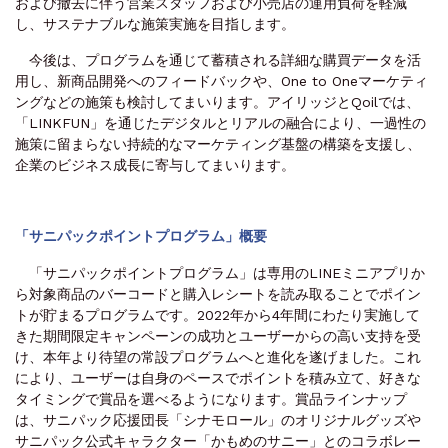
および撤去に伴う営業スタッフおよび小売店の運用負荷を軽減
し、サステナブルな施策実施を目指します。
今後は、プログラムを通じて蓄積される詳細な購買データを活
用し、新商品開発へのフィードバックや、One to Oneマーケティ
ングなどの施策も検討してまいります。アイリッジとQoilでは、
「LINKFUN」を通じたデジタルとリアルの融合により、一過性の
施策に留まらない持続的なマーケティング基盤の構築を支援し、
企業のビジネス成長に寄与してまいります。
「サニパックポイントプログラム」概要
「サニパックポイントプログラム」は専用のLINEミニアプリか
ら対象商品のバーコードと購入レシートを読み取ることでポイン
トが貯まるプログラムです。2022年から4年間にわたり実施して
きた期間限定キャンペーンの成功とユーザーからの高い支持を受
け、本年より待望の常設プログラムへと進化を遂げました。これ
により、ユーザーは自身のペースでポイントを積み立て、好きな
タイミングで賞品を選べるようになります。賞品ラインナップ
は、サニパック応援団長「シナモロール」のオリジナルグッズや
サニパック公式キャラクター「かもめのサニー」とのコラボレー