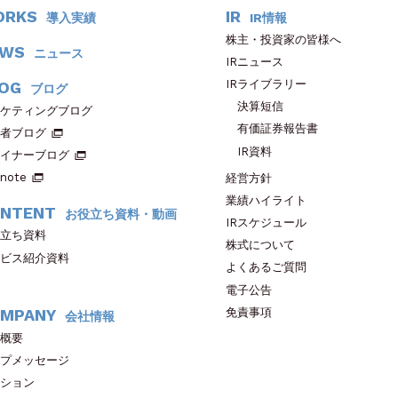
ORKS
IR
導入実績
IR情報
株主・投資家の皆様へ
EWS
ニュース
IRニュース
IRライブラリー
OG
ブログ
決算短信
ケティングブログ
有価証券報告書
者ブログ
IR資料
イナーブログ
note
経営方針
業績ハイライト
NTENT
お役立ち資料・動画
IRスケジュール
立ち資料
株式について
ビス紹介資料
よくあるご質問
電子公告
免責事項
MPANY
会社情報
概要
プメッセージ
ション