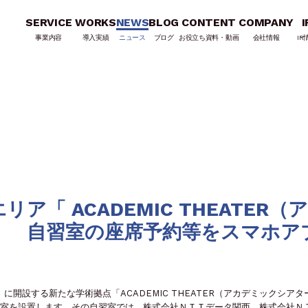
SERVICE
WORKS
NEWS
BLOG
CONTENT
COMPANY
I
事業内容
導入実績
ニュース
ブログ
お役立ち資料・動画
会社情報
IR
「 ACADEMIC THEATER（
」 自習室の座席予約等をスマホア
）に開設する新たな学術拠点「ACADEMIC THEATER（アカデミックシアタ
習室を設置します。その自習室では、株式会社ＮＴＴデータ関西、株式会社Ｎ