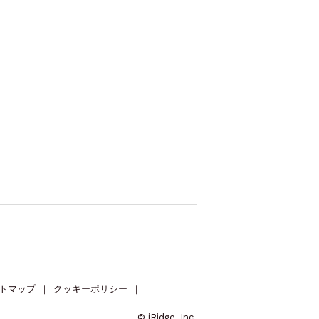
トマップ
｜
クッキーポリシー
｜
© iRidge, Inc.