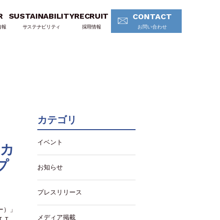
R
SUSTAINABILITY
RECRUIT
CONTACT
情報
サステナビリティ
採用情報
お問い合わせ
カテゴリ
イベント
アカ
プ
お知らせ
プレスリリース
ー）」
メディア掲載
ＴＴ