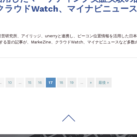
e、クラウドWatch、マイナビニュー
経営研究所、アイリッジ、unerryと連携し、ビーコン位置情報を活用した日
旨の記事が、MarkeZine、クラウドWatch、マイナビニュースなど多数
..
10
...
15
16
17
18
19
...
»
最後 »