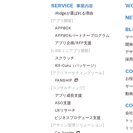
SERVICE
W
事業内容
iRidgeが選ばれる理由
N
アプリ開発
APPBOX
BL
APPBOXパートナープログラム
マー
アプリ企画/RFP支援
開発
LINEミニアプリ開発
デザ
スクラッチ
採用
Kit-Curu（パッケージ）
CO
アプリマーケティングツール
お役
FANSHIP
サー
コンサルティング
動画
アプリ成長支援
ASO支援
CO
UXリサーチ
会社
ビジネスプロデュース支援
トッ
アサイン管理ソリューション
ミッ
Co-Assign