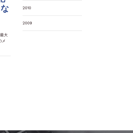
スな
2010
2009
本最大
のメ