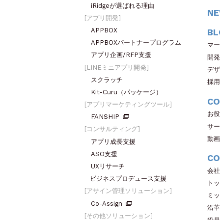
iRidgeが選ばれる理由
N
アプリ開発
APPBOX
BL
APPBOXパートナープログラム
マー
アプリ企画/RFP支援
開発
LINEミニアプリ開発
デザ
スクラッチ
採用
Kit-Curu（パッケージ）
CO
アプリマーケティングツール
お役
FANSHIP
サー
コンサルティング
動画
アプリ成長支援
ASO支援
CO
UXリサーチ
会社
ビジネスプロデュース支援
トッ
アサイン管理ソリューション
ミッ
Co-Assign
沿革
その他ソリューション