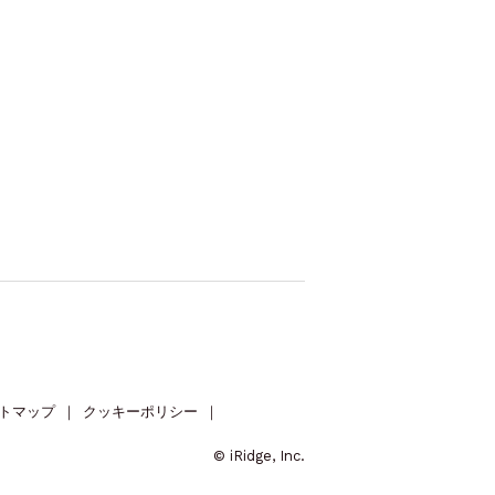
トマップ
｜
クッキーポリシー
｜
© iRidge, Inc.