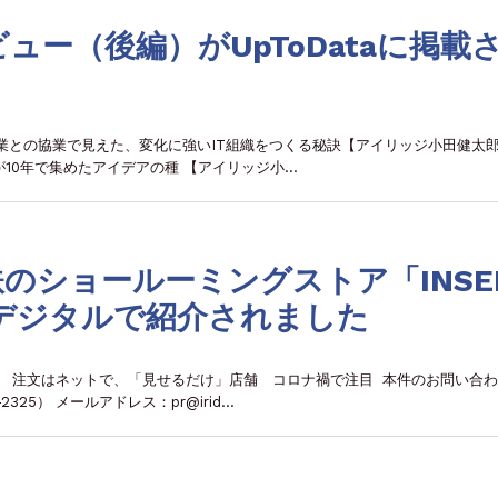
ュー（後編）がUpToDataに掲載
） 大企業との協業で見えた、変化に強いIT組織をつくる秘訣【アイリッジ小田健太
が10年で集めたアイデアの種 【アイリッジ小…
鉄のショールーミングストア「INSE
聞デジタルで紹介されました
日） 注文はネットで、「見せるだけ」店舗 コロナ禍で注目 本件のお問い合わ
325） メールアドレス：pr@irid…