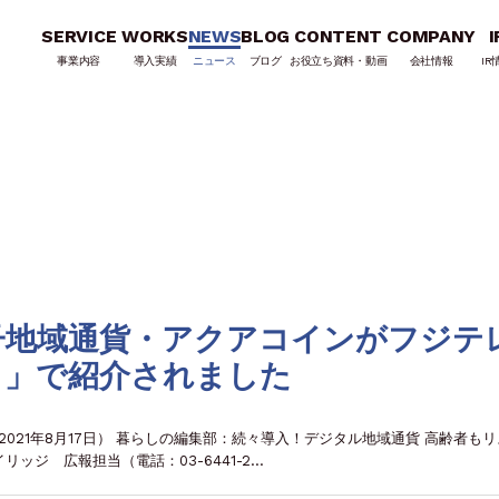
SERVICE
WORKS
NEWS
BLOG
CONTENT
COMPANY
I
事業内容
導入実績
ニュース
ブログ
お役立ち資料・動画
会社情報
IR
子地域通貨・アクアコインがフジテ
ット」で紹介されました
（2021年8月17日） 暮らしの編集部：続々導入！デジタル地域通貨 高齢者も
ッジ 広報担当（電話：03-6441-2…