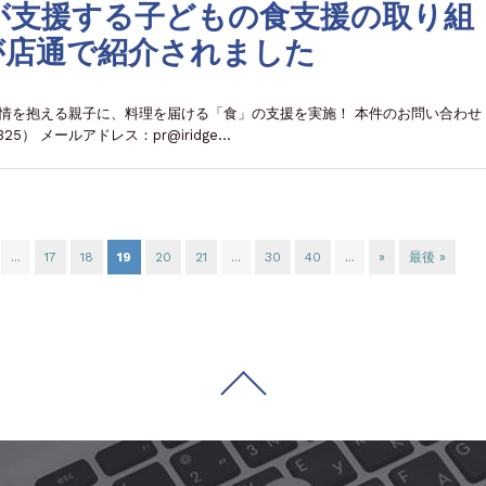
が支援する子どもの食支援の取り組
idsが店通で紹介されました
な事情を抱える親子に、料理を届ける「食」の支援を実施！ 本件のお問い合わせ
5） メールアドレス：pr@iridge…
...
17
18
19
20
21
...
30
40
...
»
最後 »