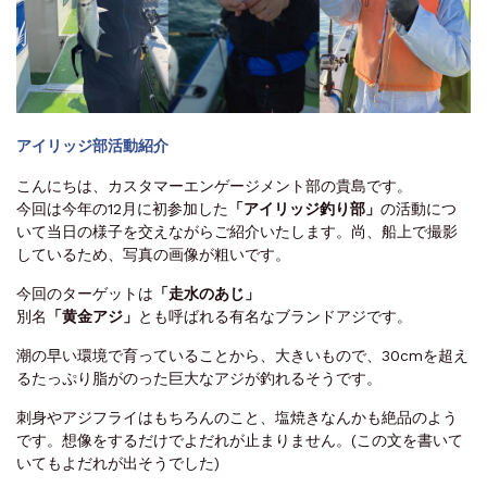
アイリッジ部活動紹介
こんにちは、カスタマーエンゲージメント部の貴島です。
今回は今年の12月に初参加した
「アイリッジ釣り部」
の活動につ
いて当日の様子を交えながらご紹介いたします。尚、船上で撮影
しているため、写真の画像が粗いです。
今回のターゲットは
「走水のあじ」
別名
「黄金アジ」
とも呼ばれる有名なブランドアジです。
潮の早い環境で育っていることから、大きいもので、30cmを超え
るたっぷり脂がのった巨大なアジが釣れるそうです。
刺身やアジフライはもちろんのこと、塩焼きなんかも絶品のよう
です。想像をするだけでよだれが止まりません。(この文を書いて
いてもよだれが出そうでした)