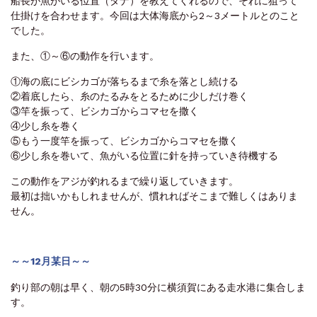
船長が魚がいる位置（タナ）を教えてくれるので、それに狙って
仕掛けを合わせます。今回は大体海底から2～3メートルとのこと
でした。
また、①～⑥の動作を行います。
①海の底にビシカゴが落ちるまで糸を落とし続ける
②着底したら、糸のたるみをとるために少しだけ巻く
③竿を振って、ビシカゴからコマセを撒く
④少し糸を巻く
⑤もう一度竿を振って、ビシカゴからコマセを撒く
⑥少し糸を巻いて、魚がいる位置に針を持っていき待機する
この動作をアジが釣れるまで繰り返していきます。
最初は拙いかもしれませんが、慣れればそこまで難しくはありま
せん。
～～12月某日～～
釣り部の朝は早く、朝の5時30分に横須賀にある走水港に集合しま
す。