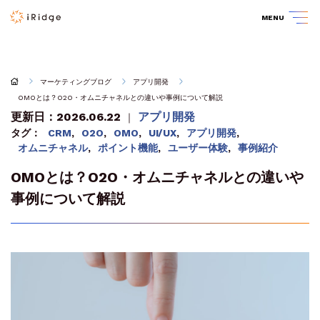
MENU
マーケティングブログ
アプリ開発
OMOとは？O2O・オムニチャネルとの違いや事例について解説
更新日：2026.06.22
アプリ開発
｜
タグ：
CRM
,
O2O
,
OMO
,
UI/UX
,
アプリ開発
,
オムニチャネル
,
ポイント機能
,
ユーザー体験
,
事例紹介
OMOとは？O2O・オムニチャネルとの違いや
事例について解説