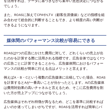
を活用すれば、データに基づきながら素早い意思決定につながる
でしょう。
また、ROASに加えてCPAやLTV（顧客生涯価値）などの指標を組
み合わせて総合的に判断することもでき、より精度の高い判断が
できるようになります。
媒体間のパフォーマンス比較が容易にできる
ROASは1つの広告にかけた費用に対して、どれくらいの売上が出
たのかを計算する際に活用される指標です。広告全体ではなく1つ
の広告ごとに計算できることから、広告媒体間におけるパフォー
マンスの比較が簡単に行える点はメリットと言えます。
例えばA・B・Cという複数の広告媒体に出稿していた場合、ROAS
を計算するとAが一番高いことが分かったとします。Aの広告媒体
は費用対効果の高いチャネルと言えるため、そこに広告費用を割
いた方が売上アップにつながるでしょう。
広告媒体はそれぞれ特徴が異なるため、どこを基準に比較すれば
よいのか迷ってしまいがちですが、ROASを活用すれば簡単にパ