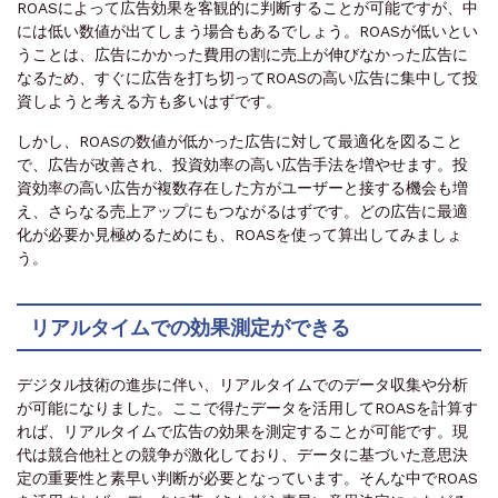
ROASによって広告効果を客観的に判断することが可能ですが、中
には低い数値が出てしまう場合もあるでしょう。ROASが低いとい
うことは、広告にかかった費用の割に売上が伸びなかった広告に
なるため、すぐに広告を打ち切ってROASの高い広告に集中して投
資しようと考える方も多いはずです。
しかし、ROASの数値が低かった広告に対して最適化を図ること
で、広告が改善され、投資効率の高い広告手法を増やせます。投
資効率の高い広告が複数存在した方がユーザーと接する機会も増
え、さらなる売上アップにもつながるはずです。どの広告に最適
化が必要か見極めるためにも、ROASを使って算出してみましょ
う。
リアルタイムでの効果測定ができる
デジタル技術の進歩に伴い、リアルタイムでのデータ収集や分析
が可能になりました。ここで得たデータを活用してROASを計算す
れば、リアルタイムで広告の効果を測定することが可能です。現
代は競合他社との競争が激化しており、データに基づいた意思決
定の重要性と素早い判断が必要となっています。そんな中でROAS