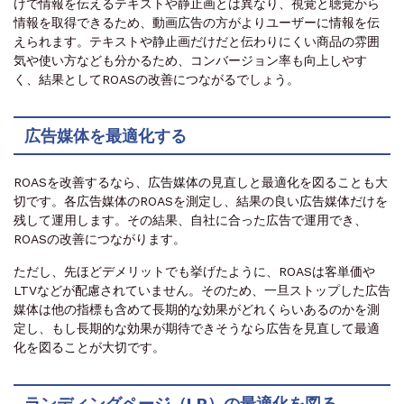
けで情報を伝えるテキストや静止画とは異なり、視覚と聴覚から
情報を取得できるため、動画広告の方がよりユーザーに情報を伝
えられます。テキストや静止画だけだと伝わりにくい商品の雰囲
気や使い方なども分かるため、コンバージョン率も向上しやす
く、結果としてROASの改善につながるでしょう。
広告媒体を最適化する
ROASを改善するなら、広告媒体の見直しと最適化を図ることも大
切です。各広告媒体のROASを測定し、結果の良い広告媒体だけを
残して運用します。その結果、自社に合った広告で運用でき、
ROASの改善につながります。
ただし、先ほどデメリットでも挙げたように、ROASは客単価や
LTVなどが配慮されていません。そのため、一旦ストップした広告
媒体は他の指標も含めて長期的な効果がどれくらいあるのかを測
定し、もし長期的な効果が期待できそうなら広告を見直して最適
化を図ることが大切です。
ランディングページ（LP）の最適化を図る