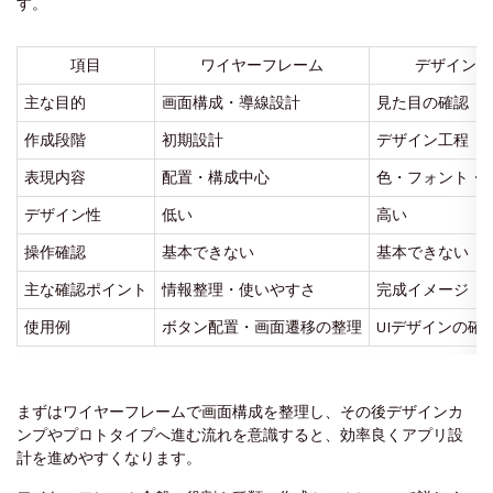
す。
項目
ワイヤーフレーム
デザインカ
主な目的
画面構成・導線設計
見た目の確認
作成段階
初期設計
デザイン工程
表現内容
配置・構成中心
色・フォント・
デザイン性
低い
高い
操作確認
基本できない
基本できない
主な確認ポイント
情報整理・使いやすさ
完成イメージ
使用例
ボタン配置・画面遷移の整理
UIデザインの確
まずはワイヤーフレームで画面構成を整理し、その後デザインカ
ンプやプロトタイプへ進む流れを意識すると、効率良くアプリ設
計を進めやすくなります。