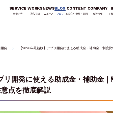
SERVICE
WORKS
NEWS
BLOG
CONTENT
COMPANY
I
事業内容
導入実績
ニュース
ブログ
お役立ち資料・動画
会社情報
IR
リ開発
【2026年最新版】アプリ開発に使える助成金・補助金｜制度
アプリ開発に使える助成金・補助金｜
注意点を徹底解説