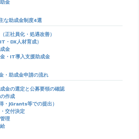
助金
主な助成金制度4選
（正社員化・処遇改善）
IT・DX人材育成）
成金
金・IT導入支援助成金
金・助成金申請の流れ
成金の選定と公募要領の確認
の作成
・jGrants等での提出）
・交付決定
管理
給