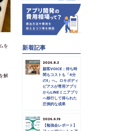
ムを
新着記事
2026.8.3
顧客VOICE：待ち時
間もコストも「4分
を解
の1」へ。ロキボディ
ピアスが専用アプリ
からLINEミニアプリ
へ移行して得られた
圧倒的な成果
2026.6.19
【勉強会レポート】