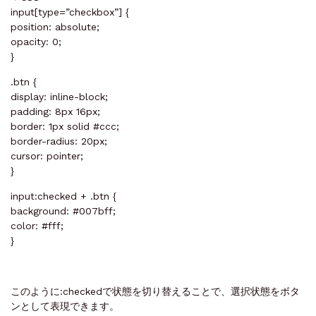
input[type=”checkbox”] {
position: absolute;
opacity: 0;
}
.btn {
display: inline-block;
padding: 8px 16px;
border: 1px solid #ccc;
border-radius: 20px;
cursor: pointer;
}
input:checked + .btn {
background: #007bff;
color: #fff;
}
このように:checkedで状態を切り替えることで、選択状態をボタ
ンとして表現できます。