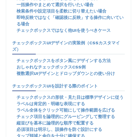
一括操作やまとめて選択を行いたい場合
検索条件や設定項目を柔軟に切り替えたい場合
即時反映ではなく「確認後に反映」する操作に向いてい
る場合
チェックボックスではなく他UIを使うべきケース
チェックボックスUIデザインの実装例（CSSカスタマイ
ズ）
チェックボックスをボタン風にデザインする方法
おしゃれなチェックボックスCSS例
複数選択UIデザインとドロップダウンとの使い分け
チェックボックスUIを設計する際のポイント
チェックボックスの形状・見た目は標準デザインに従う
ラベルは肯定的・明確な表現にする
ラベル全体をクリック可能にして操作範囲を広げる
チェック項目を論理的にグルーピングして整理する
縦並びを基本に論理的な順序で配置する
必須項目は明示し、誤操作を防ぐ設計にする
タップ領域と余白を十分に確保する