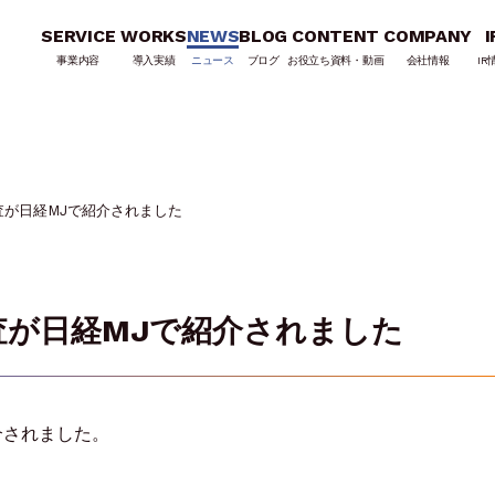
SERVICE
WORKS
NEWS
BLOG
CONTENT
COMPANY
I
事業内容
導入実績
ニュース
ブログ
お役立ち資料・動画
会社情報
IR
査が日経MJで紹介されました
査が日経MJで紹介されました
介されました。