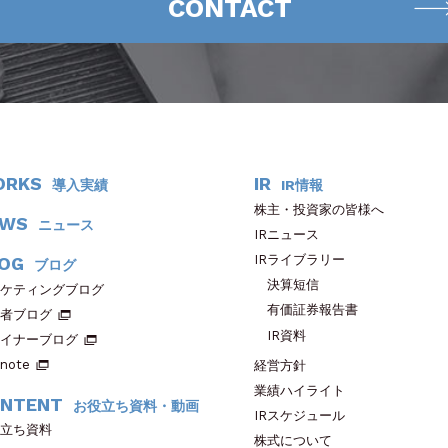
CONTACT
ORKS
IR
導入実績
IR情報
株主・投資家の皆様へ
EWS
ニュース
IRニュース
IRライブラリー
OG
ブログ
決算短信
ケティングブログ
有価証券報告書
者ブログ
IR資料
イナーブログ
note
経営方針
業績ハイライト
NTENT
お役立ち資料・動画
IRスケジュール
立ち資料
株式について