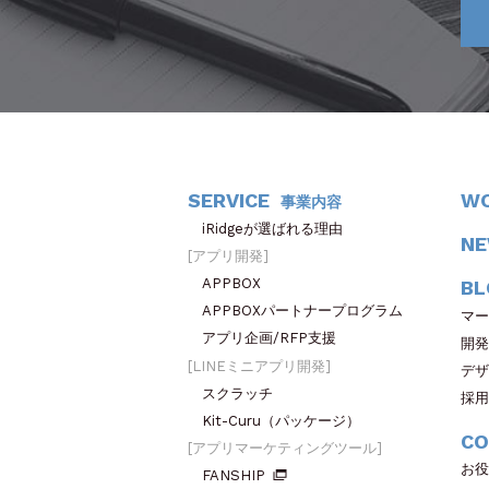
SERVICE
W
事業内容
iRidgeが選ばれる理由
N
アプリ開発
APPBOX
BL
APPBOXパートナープログラム
マー
アプリ企画/RFP支援
開発
LINEミニアプリ開発
デザ
スクラッチ
採用
Kit-Curu（パッケージ）
CO
アプリマーケティングツール
お役
FANSHIP