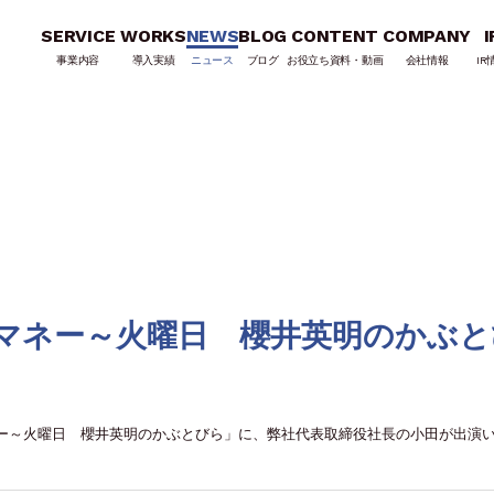
SERVICE
WORKS
NEWS
BLOG
CONTENT
COMPANY
I
事業内容
導入実績
ニュース
ブログ
お役立ち資料・動画
会社情報
IR
ザ・マネー～火曜日 櫻井英明のかぶ
・マネー～火曜日 櫻井英明のかぶとびら」に、弊社代表取締役社長の小田が出演