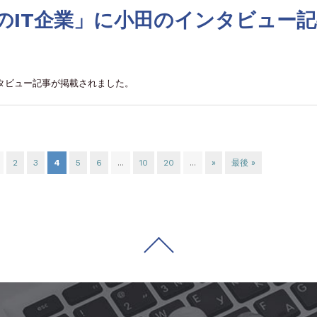
0年のIT企業」に小田のインタビュー
インタビュー記事が掲載されました。
2
3
4
5
6
...
10
20
...
»
最後 »