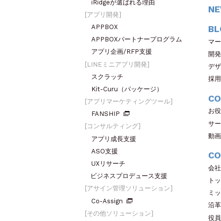
iRidgeが選ばれる理由
N
アプリ開発
APPBOX
BL
APPBOXパートナープログラム
マー
アプリ企画/RFP支援
開発
LINEミニアプリ開発
デザ
スクラッチ
採用
Kit-Curu（パッケージ）
CO
アプリマーケティングツール
お役
FANSHIP
サー
コンサルティング
動画
アプリ成長支援
ASO支援
CO
UXリサーチ
会社
ビジネスプロデュース支援
トッ
アサイン管理ソリューション
ミッ
Co-Assign
沿革
その他ソリューション
役員