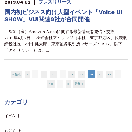
2019.04.02
｜
プレスリリース
国内初ビジネス向け大型イベント「Voice UI
SHOW」VUI関連9社が合同開催
～5/31（金）Amazon Alexaに関する最新情報を発信・交換～
2019年4月2日 株式会社アイリッジ（本社：東京都港区、代表取
締役社長：小田 健太郎、東京証券取引所マザーズ：3917、以下
「アイリッジ」）は、…
« 先頭
«
...
10
20
...
28
29
30
31
32
...
40
...
»
最後 »
カテゴリ
イベント
お知らせ