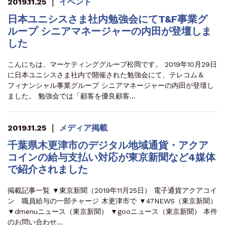
2019.11.25
｜
イベント
日本ユニシスさま社内勉強会にてT&F事業グ
ループ シニアマネージャーの内田が登壇しま
した
こんにちは、マーケティンググループ松岡です。 2019年10月29日
に日本ユニシスさま社内で開催された勉強会にて、テレコム＆
フィナンシャル事業グループ シニアマネージャーの内田が登壇し
ました。 勉強会では「顧客を優良顧客…
2019.11.25
｜
メディア掲載
千葉県木更津市のデジタル地域通貨・アクア
コインの給与支払い対応が東京新聞など4媒体
で紹介されました
掲載記事一覧 ▼東京新聞（2019年11月25日） 電子通貨アクアコイ
ン 職員給与の一部チャージ 木更津市で ▼47NEWS（東京新聞）
▼dmenuニュース（東京新聞） ▼gooニュース（東京新聞） 本件
のお問い合わせ…