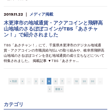
2019.11.22
｜
メディア掲載
木更津市の地域通貨・アクアコインと飛騨高
山地域のさるぼぼコインがTBS「あさチャ
ン！」で紹介されました
TBS「あさチャン！」にて、千葉県木更津市のデジタル地域通
貨・アクアコインの市職員給与払いの取り組みや、岐阜県飛騨高
山地域のさるぼぼコインを含む地域通貨の成り立ちなどについて
特集されました。 掲載記事 ▼TBS「あさチャ…
« 先頭
«
...
3
4
5
6
7
...
10
20
30
...
»
最後 »
カテゴリ