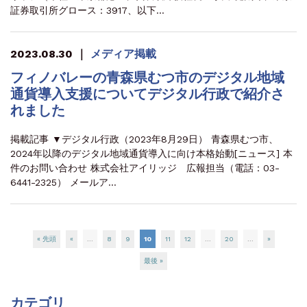
証券取引所グロース：3917、以下…
2023.08.30
｜
メディア掲載
フィノバレーの青森県むつ市のデジタル地域
通貨導入支援についてデジタル行政で紹介さ
れました
掲載記事 ▼デジタル行政（2023年8月29日） 青森県むつ市、
2024年以降のデジタル地域通貨導入に向け本格始動[ニュース] 本
件のお問い合わせ 株式会社アイリッジ 広報担当（電話：03-
6441-2325） メールア…
« 先頭
«
...
8
9
10
11
12
...
20
...
»
最後 »
カテゴリ