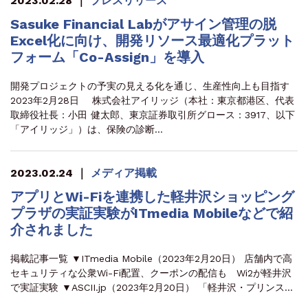
2023.02.28
｜
プレスリリース
Sasuke Financial Labがアサイン管理の脱
Excel化に向け、開発リソース最適化プラット
フォーム「Co-Assign」を導入
開発プロジェクトの予実の見える化を通じ、生産性向上も目指す
2023年2月28日 株式会社アイリッジ（本社：東京都港区、代表
取締役社長：小田 健太郎、東京証券取引所グロース：3917、以下
「アイリッジ」）は、保険の診断…
2023.02.24
｜
メディア掲載
アプリとWi-Fiを連携した軽井沢ショッピング
プラザの実証実験がITmedia Mobileなどで紹
介されました
掲載記事一覧 ▼ITmedia Mobile（2023年2月20日） 店舗内で高
セキュリティな公衆Wi-Fi配置、クーポンの配信も Wi2が軽井沢
で実証実験 ▼ASCII.jp（2023年2月20日） 「軽井沢・プリンス…