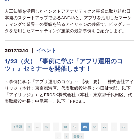
人工知能を活用したインストアアナリティクス事業に取り組む日
本発のスタートアップであるABEJAと、アプリを活用したマーケ
ティングで業界一の実績を誇るアイリッジの共催で、ビッグデー
タを活用したマーケティング施策の最新事例をご紹介します。
2017.12.14
｜
イベント
1/23（火）『事例に学ぶ「アプリ運用のコ
ツ」』セミナーを開催します！
～事例に学ぶ「アプリ運用のコツ」～ 【概 要】 株式会社アイ
リッジ（本社：東京都港区、代表取締役社長：小田健太郎、以下
「アイリッジ」）とFROSK株式会社（本社：東京都千代田区、代
表取締役社長：中尾憲一、以下「FROS…
« 先頭
«
...
10
...
18
19
20
21
22
...
30
...
»
最後 »