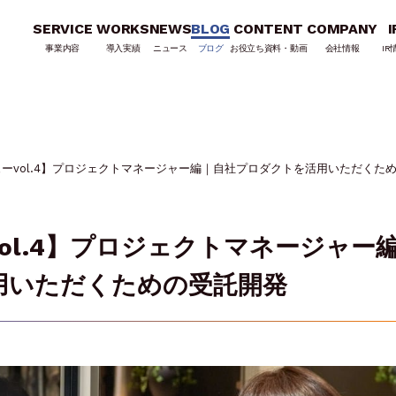
SERVICE
WORKS
NEWS
BLOG
CONTENT
COMPANY
I
事業内容
導入実績
ニュース
ブログ
お役立ち資料・動画
会社情報
IR
ーvol.4】プロジェクトマネージャー編｜自社プロダクトを活用いただくた
ol.4】プロジェクトマネージャー
用いただくための受託開発