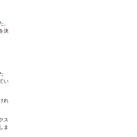
た、
を決
た
てい
けれ
クス
しま