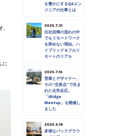
を豊かにするQAエン
ジニアの仕事とは
2025.7.31
す。
出社回帰の流れの中
でもリモートワーク
を辞めない理由。ハ
イブリッド＆フルリ
モートのリアル
んに
2025.7.16
営業とデザイナー、
その“交差点”で生ま
れた化学反応。
「iRidge
Meetup」を開催し
ました
2025.6.18
多様なバックグラウ