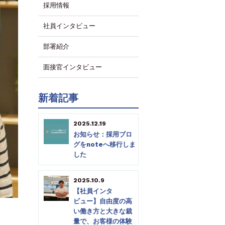
採用情報
社員インタビュー
部署紹介
面接官インタビュー
新着記事
2025.12.19
お知らせ：採用ブロ
グをnoteへ移行しま
した
2025.10.9
【社員インタ
ビュー】自由度の高
い働き方と大きな裁
量で、お客様の体験