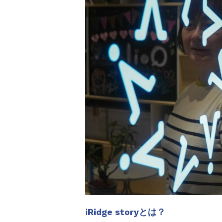
iRidge storyとは？