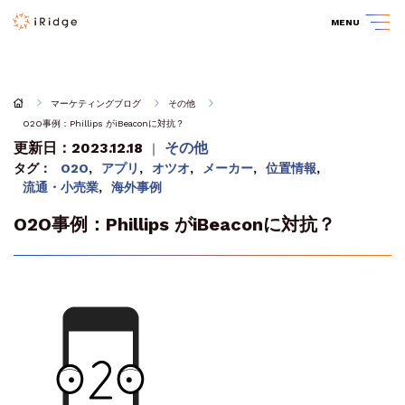
MENU
マーケティングブログ
その他
O2O事例：Phillips がiBeaconに対抗？
更新日：2023.12.18
その他
｜
タグ：
O2O
,
アプリ
,
オツオ
,
メーカー
,
位置情報
,
流通・小売業
,
海外事例
O2O事例：Phillips がiBeaconに対抗？