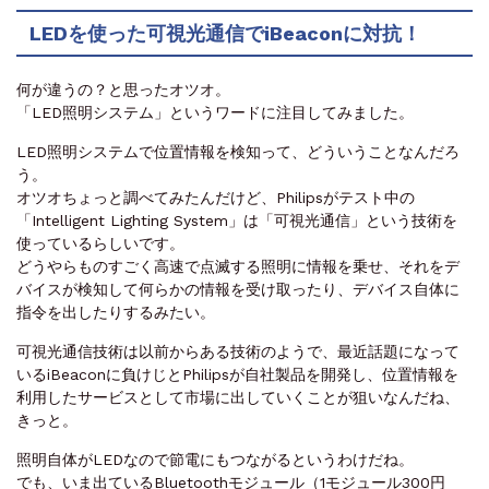
LEDを使った可視光通信でiBeaconに対抗！
何が違うの？と思ったオツオ。
「LED照明システム」というワードに注目してみました。
LED照明システムで位置情報を検知って、どういうことなんだろ
う。
オツオちょっと調べてみたんだけど、Philipsがテスト中の
「Intelligent Lighting System」は「可視光通信」という技術を
使っているらしいです。
どうやらものすごく高速で点滅する照明に情報を乗せ、それをデ
バイスが検知して何らかの情報を受け取ったり、デバイス自体に
指令を出したりするみたい。
可視光通信技術は以前からある技術のようで、最近話題になって
いるiBeaconに負けじとPhilipsが自社製品を開発し、位置情報を
利用したサービスとして市場に出していくことが狙いなんだね、
きっと。
照明自体がLEDなので節電にもつながるというわけだね。
でも、いま出ているBluetoothモジュール（1モジュール300円