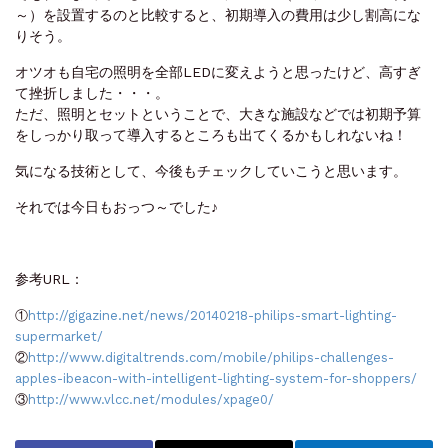
～）を設置するのと比較すると、初期導入の費用は少し割高にな
りそう。
オツオも自宅の照明を全部LEDに変えようと思ったけど、高すぎ
て挫折しました・・・。
ただ、照明とセットということで、大きな施設などでは初期予算
をしっかり取って導入するところも出てくるかもしれないね！
気になる技術として、今後もチェックしていこうと思います。
それでは今日もおっつ～でした♪
参考URL：
①
http://gigazine.net/news/20140218-philips-smart-lighting-
supermarket/
②
http://www.digitaltrends.com/mobile/philips-challenges-
apples-ibeacon-with-intelligent-lighting-system-for-shoppers/
③
http://www.vlcc.net/modules/xpage0/