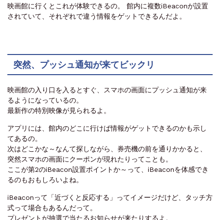
映画館に行くとこれが体験できるの。 館内に複数iBeaconが設置
されていて、それぞれで違う情報をゲットできるんだよ。
突然、プッシュ通知が来てビックリ
映画館の入り口を入るとすぐ、スマホの画面にプッシュ通知が来
るようになっているの。
最新作の特別映像が見られるよ。
アプリには、館内のどこに行けば情報がゲットできるのかも示し
てあるの。
次はどこかな～なんて探しながら、券売機の前を通りかかると、
突然スマホの画面にクーポンが現れたりってことも。
ここが第2のiBeacon設置ポイントか～って、iBeaconを体感でき
るのもおもしろいよね。
iBeaconって「近づくと反応する」ってイメージだけど、タッチ方
式って場合もあるんだって。
プレゼントが抽選で当たるお知らせが来たりするよ。