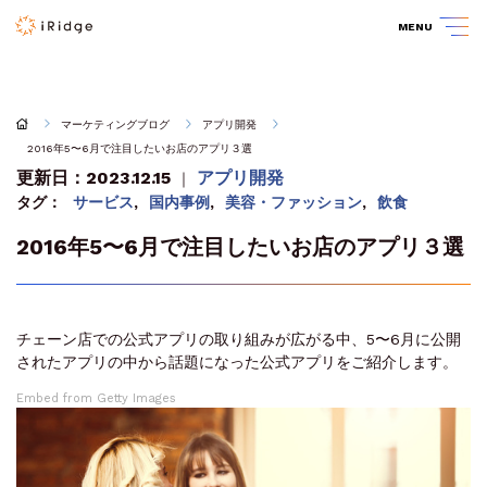
MENU
マーケティングブログ
アプリ開発
2016年5〜6月で注目したいお店のアプリ３選
更新日：2023.12.15
アプリ開発
｜
タグ：
サービス
,
国内事例
,
美容・ファッション
,
飲食
2016年5〜6月で注目したいお店のアプリ３選
チェーン店での公式アプリの取り組みが広がる中、5〜6月に公開
されたアプリの中から話題になった公式アプリをご紹介します。
Embed from Getty Images