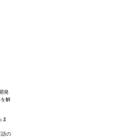
開発
いを解
ちま
言語の