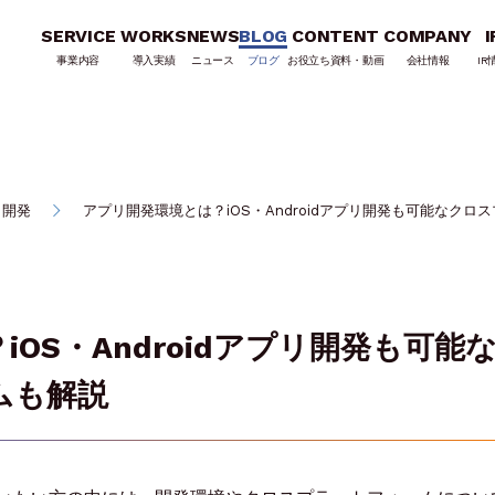
SERVICE
WORKS
NEWS
BLOG
CONTENT
COMPANY
I
事業内容
導入実績
ニュース
ブログ
お役立ち資料・動画
会社情報
IR
リ開発
アプリ開発環境とは？iOS・Androidアプリ開発も可能なク
OS・Androidアプリ開発も可能
ムも解説