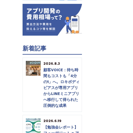
新着記事
2026.8.3
顧客VOICE：待ち時
間もコストも「4分
の1」へ。ロキボディ
ピアスが専用アプリ
からLINEミニアプリ
へ移行して得られた
圧倒的な成果
2026.6.19
【勉強会レポート】