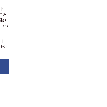
フト
に必
受け
、OS
ート
社の