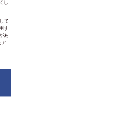
てし
用して
用す
語があ
たア
ス