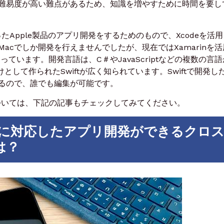
難易度が高い難点があるため、知識を増やすために時間を要し
kといったApple製品のアプリ開発をするためのもので、Xcodeを活
acでしか開発を行えませんでしたが、現在ではXamarinを活
っています。開発言語は、C＃やJavaScriptなどの複数の言
として作られたSwiftが広く知られています。Swiftで開発し
るので、誰でも編集が可能です。
発については、下記の記事もチェックしてみてください。
の両方に対応したアプリ開発ができるクロ
は？