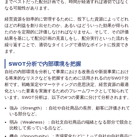
までベストだった配分計画でも、時間が経過すれば適切ではなく
なる可能性があります。
経営資源を効率的に管理するために、投下した資源によってどれ
ほどの利益を創り出せたのか、あるいはどういった効果が得られ
たのかを定期的に評価しなければなりません。そして、その評価
結果を基にして配分計画の見直しをし、配分実行といった流れを
繰り返すことで、適切なタイミングで適切なポイントに投資でき
ます。
SWOT分析で内部環境を把握
自社の内部環境を分析して事業における改善点や新規事業におけ
る将来的なリスクなどを把握するために活用されるのがSWOT分
析です。戦略策定やマーケティングの意思決定、経営資源の最適
化といった要素を実施するためのフレームワークとして知られて
います。SWOT分析は、以下の4つの要素に分けて分析されます。
強み（Strength）：自社や自社商品の長所、顧客に評価されて
いる部分など。
弱み（Weakness）：自社文自社商品の端緒となる部分で競合と
比較して劣っている点など。
機会（Opportunity）：市場変化などによって自社や自社商品に