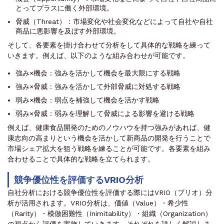
とってプラスに働く外部環境。
脅威（Threat）：市場変化や社会変化などによって自社や自社
商品に悪影響を及ぼす外部環境。
そして、各要素を掛け合わせて分析をして具体的な戦略を練って
いきます。例えば、以下のような組み合わせが可能です。
強み×機会：強みを活かして機会を最大限にする戦略
強み×脅威：強みを活かして外部脅威に対処する戦略
弱み×機会：弱点を補強して機会を活かす戦略
弱み×脅威：弱みを理解して脅威による影響を避ける戦略
例えば、健康食品開発のためのノウハウを持つ強みがあれば、健
康志向の高まりという機会を活かして新商品の開発を行うことで
市場シェア拡大を狙う戦略を練ることが可能です。各要素を組み
合わせることで具体的な戦略を立てられます。
競争優位性を評価するVRIO分析
自社分析における競争優位性を評価する際にはVRIO（ブリオ）分
析が活用されます。VRIO分析は、価値（Value）・希少性
（Rarity）・模倣困難性（Inimitability）・組織（Organization）
の視点から評価を実施していきます。それぞれを詳しく解説しま