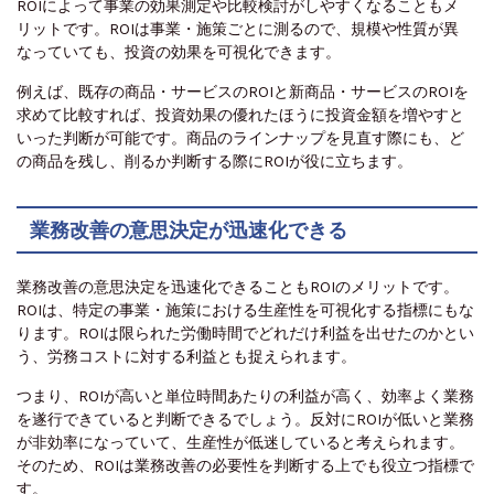
ROIによって事業の効果測定や比較検討がしやすくなることもメ
リットです。ROIは事業・施策ごとに測るので、規模や性質が異
なっていても、投資の効果を可視化できます。
例えば、既存の商品・サービスのROIと新商品・サービスのROIを
求めて比較すれば、投資効果の優れたほうに投資金額を増やすと
いった判断が可能です。商品のラインナップを見直す際にも、ど
の商品を残し、削るか判断する際にROIが役に立ちます。
業務改善の意思決定が迅速化できる
業務改善の意思決定を迅速化できることもROIのメリットです。
ROIは、特定の事業・施策における生産性を可視化する指標にもな
ります。ROIは限られた労働時間でどれだけ利益を出せたのかとい
う、労務コストに対する利益とも捉えられます。
つまり、ROIが高いと単位時間あたりの利益が高く、効率よく業務
を遂行できていると判断できるでしょう。反対にROIが低いと業務
が非効率になっていて、生産性が低迷していると考えられます。
そのため、ROIは業務改善の必要性を判断する上でも役立つ指標で
す。